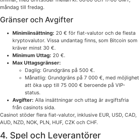
måndag till fredag.
Gränser och Avgifter
Minimiinsättning:
20 € för fiat-valutor och de flesta
kryptovalutor. Vissa undantag finns, som Bitcoin som
kräver minst 30 €.
Minimum Uttag:
20 €.
Max Uttagsgränser:
Daglig: Grundgräns på 500 €.
Månatlig: Grundgräns på 7 000 €, med möjlighet
att öka upp till 75 000 € beroende på VIP-
status.
Avgifter:
Alla insättningar och uttag är avgiftsfria
från casinots sida.
Casinot stöder flera fiat-valutor, inklusive EUR, USD, CAD,
AUD, NZD, NOK, PLN, HUF, CZK och CHF.
4. Spel och Leverantörer