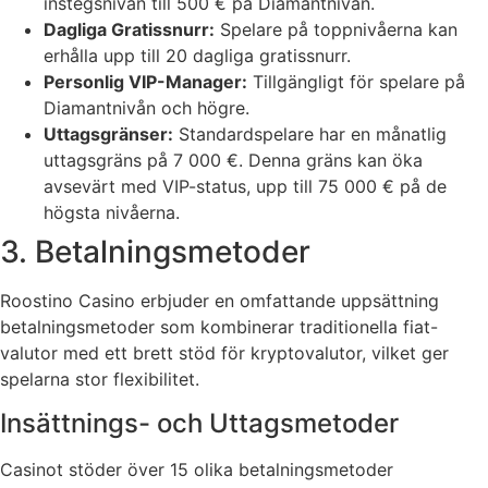
instegsnivån till 500 € på Diamantnivån.
Dagliga Gratissnurr:
Spelare på toppnivåerna kan
erhålla upp till 20 dagliga gratissnurr.
Personlig VIP-Manager:
Tillgängligt för spelare på
Diamantnivån och högre.
Uttagsgränser:
Standardspelare har en månatlig
uttagsgräns på 7 000 €. Denna gräns kan öka
avsevärt med VIP-status, upp till 75 000 € på de
högsta nivåerna.
3. Betalningsmetoder
Roostino Casino erbjuder en omfattande uppsättning
betalningsmetoder som kombinerar traditionella fiat-
valutor med ett brett stöd för kryptovalutor, vilket ger
spelarna stor flexibilitet.
Insättnings- och Uttagsmetoder
Casinot stöder över 15 olika betalningsmetoder