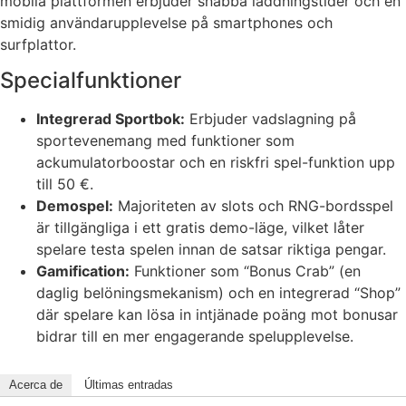
mobila plattformen erbjuder snabba laddningstider och en
smidig användarupplevelse på smartphones och
surfplattor.
Specialfunktioner
Integrerad Sportbok:
Erbjuder vadslagning på
sportevenemang med funktioner som
ackumulatorboostar och en riskfri spel-funktion upp
till 50 €.
Demospel:
Majoriteten av slots och RNG-bordsspel
är tillgängliga i ett gratis demo-läge, vilket låter
spelare testa spelen innan de satsar riktiga pengar.
Gamification:
Funktioner som “Bonus Crab” (en
daglig belöningsmekanism) och en integrerad “Shop”
där spelare kan lösa in intjänade poäng mot bonusar
bidrar till en mer engagerande spelupplevelse.
Acerca de
Últimas entradas