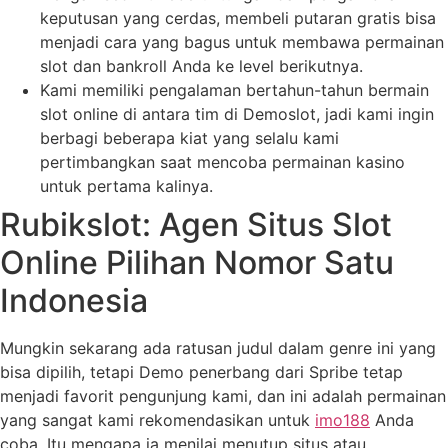
keputusan yang cerdas, membeli putaran gratis bisa
menjadi cara yang bagus untuk membawa permainan
slot dan bankroll Anda ke level berikutnya.
Kami memiliki pengalaman bertahun-tahun bermain
slot online di antara tim di Demoslot, jadi kami ingin
berbagi beberapa kiat yang selalu kami
pertimbangkan saat mencoba permainan kasino
untuk pertama kalinya.
Rubikslot: Agen Situs Slot
Online Pilihan Nomor Satu
Indonesia
Mungkin sekarang ada ratusan judul dalam genre ini yang
bisa dipilih, tetapi Demo penerbang dari Spribe tetap
menjadi favorit pengunjung kami, dan ini adalah permainan
yang sangat kami rekomendasikan untuk
imo188
Anda
coba. Itu mengapa ia menilai menutup situs atau