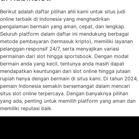
Berikut adalah daftar pilihan ahli kami untuk situs judi
online terbaik di Indonesia yang menghadirkan
pengalaman bermain yang aman, cepat, dan lengkap.
Seluruh platform dalam daftar ini mendukung berbagai
metode pembayaran (termasuk kripto), memiliki layanan
pelanggan responsif 24/7, serta menyajikan variasi
permainan dari slot hingga sportsbook. Dengan modal
bermain anda yang kecil, tentunya anda masih dapat
mendapatkan keuntungan dari slot online hingga jutaan
rupiah hanya dengan bermain di situs kami. Di tahun 2024,
pemain Indonesia semakin bersemangat dalam mencari
situs slot online terpercaya. Dengan banyaknya pilihan
yang ada, penting untuk memilih platform yang aman dan
memiliki reputasi baik.