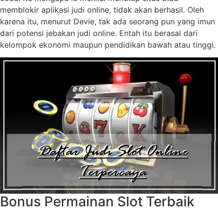
memblokir aplikasi judi online, tidak akan berhasil. Oleh
karena itu, menurut Devie, tak ada seorang pun yang imun
dari potensi jebakan judi online. Entah itu berasal dari
kelompok ekonomi maupun pendidikan bawah atau tinggi.
Bonus Permainan Slot Terbaik