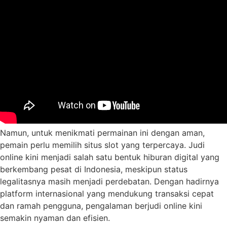
Namun, untuk menikmati permainan ini dengan aman,
pemain perlu memilih situs slot yang terpercaya. Judi
online kini menjadi salah satu bentuk hiburan digital yang
berkembang pesat di Indonesia, meskipun status
legalitasnya masih menjadi perdebatan. Dengan hadirnya
platform internasional yang mendukung transaksi cepat
dan ramah pengguna, pengalaman berjudi online kini
semakin nyaman dan efisien.