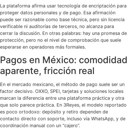
La plataforma afirma usar tecnología de encriptación para
proteger datos personales y de pago. Esa afirmación
puede ser razonable como base técnica, pero sin licencia
verificable ni auditorías de terceros, no alcanza para
cerrar la discusión. En otras palabras: hay una promesa de
protección, pero no el nivel de comprobación que suele
esperarse en operadores más formales.
Pagos en México: comodidad
aparente, fricción real
En el mercado mexicano, el método de pago suele ser un
factor decisivo. OXXO, SPEI, tarjetas y soluciones locales
marcan la diferencia entre una plataforma práctica y otra
que solo parece práctica. En 3Reyes, el modelo reportado
es poco ortodoxo: depósito y retiro dependen de
contacto directo con soporte, incluso vía WhatsApp, y de
coordinación manual con un “cajero”.