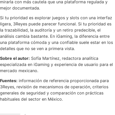
mirarla con más cautela que una plataforma regulada y
mejor documentada.
Si tu prioridad es explorar juegos y slots con una interfaz
ligera, 3Reyes puede parecer funcional. Si tu prioridad es
la trazabilidad, la auditoría y un retiro predecible, el
análisis cambia bastante. En iGaming, la diferencia entre
una plataforma cómoda y una confiable suele estar en los
detalles que no se ven a primera vista.
Sobre el autor:
Sofía Martínez, redactora analítica
especializada en iGaming y experiencia de usuario para el
mercado mexicano.
Fuentes:
información de referencia proporcionada para
3Reyes, revisión de mecanismos de operación, criterios
generales de seguridad y comparación con prácticas
habituales del sector en México.