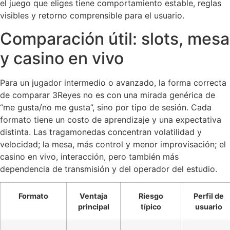
el juego que eliges tiene comportamiento estable, reglas
visibles y retorno comprensible para el usuario.
Comparación útil: slots, mesa
y casino en vivo
Para un jugador intermedio o avanzado, la forma correcta
de comparar 3Reyes no es con una mirada genérica de
“me gusta/no me gusta”, sino por tipo de sesión. Cada
formato tiene un costo de aprendizaje y una expectativa
distinta. Las tragamonedas concentran volatilidad y
velocidad; la mesa, más control y menor improvisación; el
casino en vivo, interacción, pero también más
dependencia de transmisión y del operador del estudio.
Formato
Ventaja
Riesgo
Perfil de
principal
típico
usuario