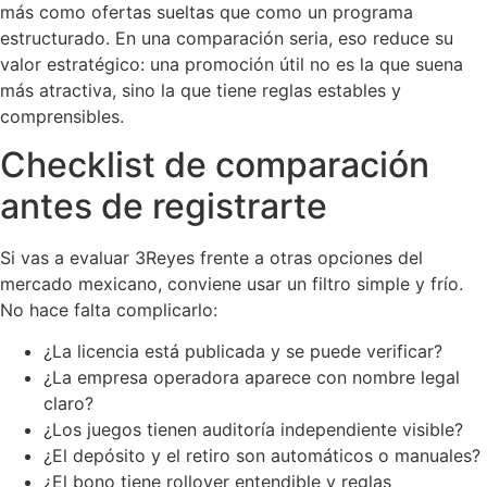
más como ofertas sueltas que como un programa
estructurado. En una comparación seria, eso reduce su
valor estratégico: una promoción útil no es la que suena
más atractiva, sino la que tiene reglas estables y
comprensibles.
Checklist de comparación
antes de registrarte
Si vas a evaluar 3Reyes frente a otras opciones del
mercado mexicano, conviene usar un filtro simple y frío.
No hace falta complicarlo:
¿La licencia está publicada y se puede verificar?
¿La empresa operadora aparece con nombre legal
claro?
¿Los juegos tienen auditoría independiente visible?
¿El depósito y el retiro son automáticos o manuales?
¿El bono tiene rollover entendible y reglas