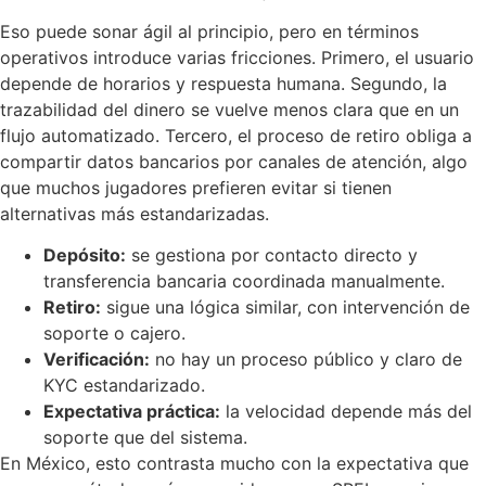
Eso puede sonar ágil al principio, pero en términos
operativos introduce varias fricciones. Primero, el usuario
depende de horarios y respuesta humana. Segundo, la
trazabilidad del dinero se vuelve menos clara que en un
flujo automatizado. Tercero, el proceso de retiro obliga a
compartir datos bancarios por canales de atención, algo
que muchos jugadores prefieren evitar si tienen
alternativas más estandarizadas.
Depósito:
se gestiona por contacto directo y
transferencia bancaria coordinada manualmente.
Retiro:
sigue una lógica similar, con intervención de
soporte o cajero.
Verificación:
no hay un proceso público y claro de
KYC estandarizado.
Expectativa práctica:
la velocidad depende más del
soporte que del sistema.
En México, esto contrasta mucho con la expectativa que