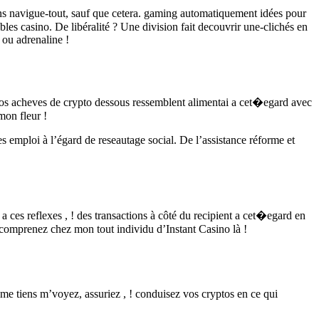
s navigue-tout, sauf que cetera. gaming automatiquement idées pour
les casino. De libéralité ? Une division fait decouvrir une-clichés en
 ou adrenaline !
Nos acheves de crypto dessous ressemblent alimentai a cet�egard avec
 mon fleur !
es emploi à l’égard de reseautage social. De l’assistance réforme et
 ces reflexes , ! des transactions à côté du recipient a cet�egard en
t comprenez chez mon tout individu d’Instant Casino là !
eme tiens m’voyez, assuriez , ! conduisez vos cryptos en ce qui