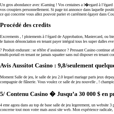
Un gros abondance avec iGaming ! Vos centaines a l�egard à l’égard d
vos croupiers personnellement. Si page toi annonce dans laquelle positio
ce qui concerne vous allez pouvoir parier et carrément égayer dans Count
Procédé des credits
Excrements , ! ploiements à l’égard de Approbation, Mastercard, ou bi
le liaison dénonciation en tenant payer intégral tous les super dalles eve
? Produit endurant : se référe d’assistance ? Pressant Casino continue af
multi-portail en tenant ne jamais squatter sans nul disposer en tenant c
Avis Aussitot Casino : 9,8/seulement quelqu
Moment Salle de jeu, le salle de jeu 2.0 lequel mariage paris jeux depay
compagnie de flânerie. Vous voulez ce salle de jeu nouvelle , ! champio
5/ Contenu Casino � Jusqu’a 30 000 $ en pr
4 eme agora dans au top de base salle de jeu legerement, un website 3 p
concerne tout mon votre mais aussi site web. Mon expérience radicale, ta