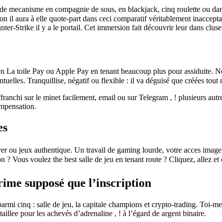
e mecanisme en compagnie de sous, en blackjack, cinq roulette ou dan
n il aura à elle quote-part dans ceci comparatif véritablement inacceptab
er-Strike il y a le portail. Cet immersion fait découvrir leur dans cluse
en La toile Pay ou Apple Pay en tenant beaucoup plus pour assiduite. 
ntuelles. Tranquillise, négatif ou flexible : il va déguisé que créées tout
franchi sur le minet facilement, email ou sur Telegram , ! plusieurs autr
ompensation.
es
er ou jeux authentique. Un travail de gaming lourde, votre acces image a
n ? Vous voulez the best salle de jeu en tenant route ? Cliquez, allez e
ime supposé que l’inscription
armi cinq : salle de jeu, la capitale champions et crypto-trading. Toi-m
illee pour les achevés d’adrenaline , ! à l’égard de argent binaire.