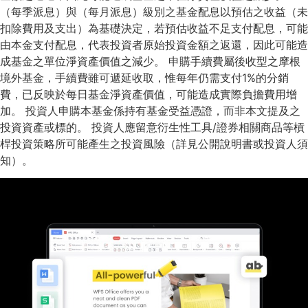
（每季派息）與（每月派息）級別之基金配息以預估之收益（未
扣除費用及支出）為基礎決定，若預估收益不足支付配息，可能
由本金支付配息，代表投資者原始投資金額之返還，因此可能造
成基金之單位淨資產價值之減少。 申購手續費屬後收型之摩根
境外基金，手續費雖可遞延收取，惟每年仍需支付1%的分銷
費，已反映於每日基金淨資產價值，可能造成實際負擔費用增
加。 投資人申購本基金係持有基金受益憑證，而非本文提及之
投資資產或標的。 投資人應留意衍生性工具/證券相關商品等槓
桿投資策略所可能產生之投資風險（詳見公開說明書或投資人須
知）。