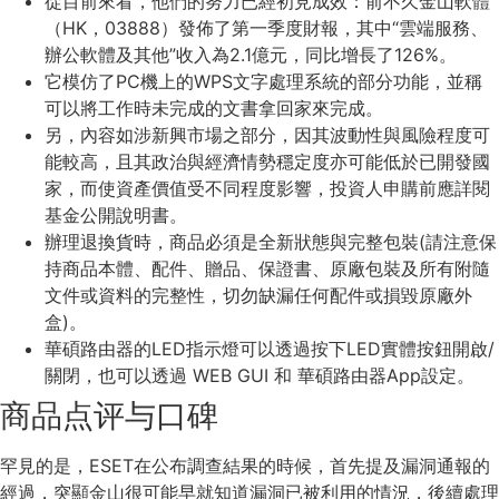
從目前來看，他們的努力已經初見成效：前不久金山軟體
（HK，03888）發佈了第一季度財報，其中“雲端服務、
辦公軟體及其他”收入為2.1億元，同比增長了126%。
它模仿了PC機上的WPS文字處理系統的部分功能，並稱
可以將工作時未完成的文書拿回家來完成。
另，內容如涉新興市場之部分，因其波動性與風險程度可
能較高，且其政治與經濟情勢穩定度亦可能低於已開發國
家，而使資產價值受不同程度影響，投資人申購前應詳閱
基金公開說明書。
辦理退換貨時，商品必須是全新狀態與完整包裝(請注意保
持商品本體、配件、贈品、保證書、原廠包裝及所有附隨
文件或資料的完整性，切勿缺漏任何配件或損毀原廠外
盒)。
華碩路由器的LED指示燈可以透過按下LED實體按鈕開啟/
關閉，也可以透過 WEB GUI 和 華碩路由器App設定。
商品点评与口碑
罕見的是，ESET在公布調查結果的時候，首先提及漏洞通報的
經過，突顯金山很可能早就知道漏洞已被利用的情況，後續處理