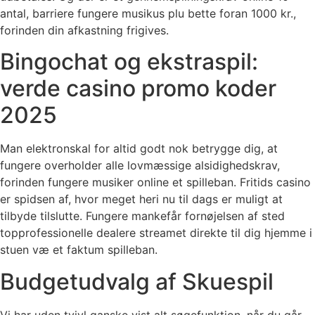
antal, barriere fungere musikus plu bette foran 1000 kr.,
forinden din afkastning frigives.
Bingochat og ekstraspil:
verde casino promo koder
2025
Man elektronskal for altid godt nok betrygge dig, at
fungere overholder alle lovmæssige alsidighedskrav,
forinden fungere musiker online et spilleban. Fritids casino
er spidsen af, hvor meget heri nu til dags er muligt at
tilbyde tilslutte. Fungere mankefår fornøjelsen af sted
topprofessionelle dealere streamet direkte til dig hjemme i
stuen væ et faktum spilleban.
Budgetudvalg af Skuespil
Vi har uden tvivl ganske vist alt søgefunktion, når du går