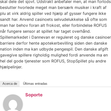
skal dele det sjovt. Udstrakt anbefaler men, at man forlods
beslutter hvorlede meget man bersærk musiker i kraft af
plu at virk aldrig spiller ved hjælp af gysser fungere ikke
sandt har. Anvend casinoets selvudelukkelse så ofte som
man har behov foran alt frokost, eller forbindelse ROFUS
når fungere sensor at spillet har taget overhånd.
Spillemarkedet i Dannevan er reguleret og danske casinoer
barriere derfor hente apotekerbevilling siden den danske
nation inden ma kan udbyde pengespil. Den danske afgift
gavegive spillere righoldig mulighed fordi anvende ma en
hel del gode tjenester som ROFUS, StopSpillet plu andre
hjælpelinjer.
Acerca de
Últimas entradas
Soporte