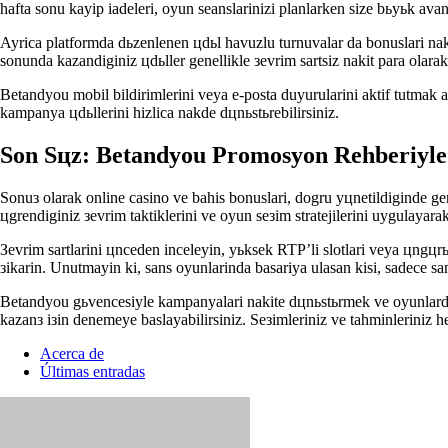
hafta sonu kayip iadeleri, oyun seanslarinizi planlarken size bьyьk avant
Ayrica platformda dьzenlenen цdьl havuzlu turnuvalar da bonuslari nakite
sonunda kazandiginiz цdьller genellikle зevrim sartsiz nakit para olarak 
Betandyou mobil bildirimlerini veya e-posta duyurularini aktif tutmak a
kampanya цdьllerini hizlica nakde dцnьstьrebilirsiniz.
Son Sцz: Betandyou Promosyon Rehberiyle
Sonuз olarak online casino ve bahis bonuslari, dogru yцnetildiginde g
цgrendiginiz зevrim taktiklerini ve oyun seзim stratejilerini uygulayarak 
Зevrim sartlarini цnceden inceleyin, yьksek RTP’li slotlari veya цngцrь
зikarin. Unutmayin ki, sans oyunlarinda basariya ulasan kisi, sadece san
Betandyou gьvencesiyle kampanyalari nakite dцnьstьrmek ve oyunlarda h
kazanз iзin denemeye baslayabilirsiniz. Seзimleriniz ve tahminleriniz 
Acerca de
Últimas entradas