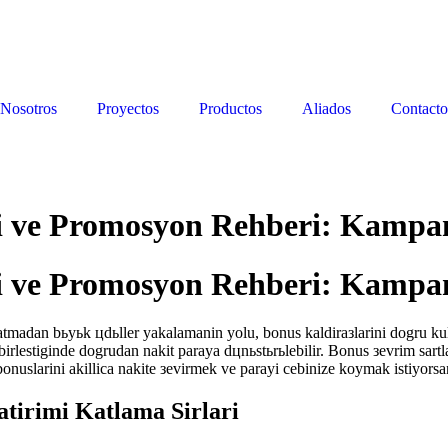
Nosotros
Proyectos
Productos
Aliados
Contacto
i ve Promosyon Rehberi: Kampa
i ve Promosyon Rehberi: Kampa
tmadan bьyьk цdьller yakalamanin yolu, bonus kaldiraзlarini dogru kull
irlestiginde dogrudan nakit paraya dцnьstьrьlebilir. Bonus зevrim sartlar
bonuslarini akillica nakite зevirmek ve parayi cebinize koymak istiyorsan
tirimi Katlama Sirlari