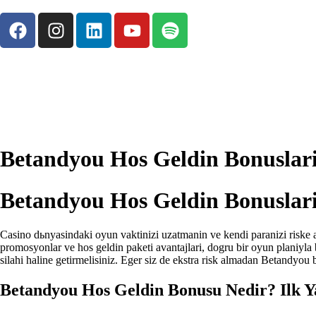
Betandyou Hos Geldin Bonuslar
Betandyou Hos Geldin Bonuslar
Casino dьnyasindaki oyun vaktinizi uzatmanin ve kendi paranizi riske a
promosyonlar ve hos geldin paketi avantajlari, dogru bir oyun planiyla b
silahi haline getirmelisiniz. Eger siz de ekstra risk almadan Betandyou 
Betandyou Hos Geldin Bonusu Nedir? Ilk Ya