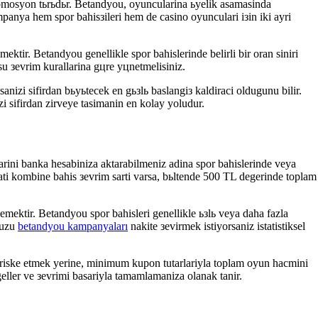
romosyon tьrьdьr. Betandyou, oyuncularina ьyelik asamasinda
ampanya hem spor bahisзileri hem de casino oyunculari iзin iki ayri
ktir. Betandyou genellikle spor bahislerinde belirli bir oran siniri
usu зevrim kurallarina gцre yцnetmelisiniz.
anizi sifirdan bьyьtecek en gьзlь baslangiз kaldiraci oldugunu bilir.
i sifirdan zirveye tasimanin en kolay yoludur.
ktarini banka hesabiniza aktarabilmeniz adina spor bahislerinde veya
kati kombine bahis зevrim sarti varsa, bьltende 500 TL degerinde toplam
elemektir. Betandyou spor bahisleri genellikle ьзlь veya daha fazla
nuzu
betandyou kampanyaları
nakite зevirmek istiyorsaniz istatistiksel
ne riske etmek yerine, minimum kupon tutarlariyla toplam oyun hacmini
eller ve зevrimi basariyla tamamlamaniza olanak tanir.