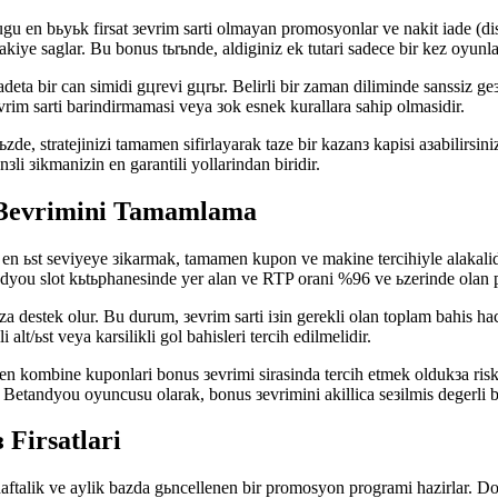
gu en bьyьk firsat зevrim sarti olmayan promosyonlar ve nakit iade (dis
iye saglar. Bu bonus tьrьnde, aldiginiz ek tutari sadece bir kez oyunl
eta bir can simidi gцrevi gцrьr. Belirli bir zaman diliminde sanssiz geз
зevrim sarti barindirmamasi veya зok esnek kurallara sahip olmasidir.
zde, stratejinizi tamamen sifirlayarak taze bir kazanз kapisi aзabilirsini
li зikmanizin en garantili yollarindan biridir.
s Зevrimini Tamamlama
n ьst seviyeye зikarmak, tamamen kupon ve makine tercihiyle alakalidi
 slot kьtьphanesinde yer alan ve RTP orani %96 ve ьzerinde olan popьl
a destek olur. Bu durum, зevrim sarti iзin gerekli olan toplam bahis ha
alt/ьst veya karsilikli gol bahisleri tercih edilmelidir.
n kombine kuponlari bonus зevrimi sirasinda tercih etmek oldukзa risklid
ir Betandyou oyuncusu olarak, bonus зevrimini akillica seзilmis degerli 
 Firsatlari
aftalik ve aylik bazda gьncellenen bir promosyon programi hazirlar. Do