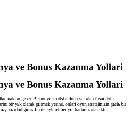
nya ve Bonus Kazanma Yollari
nya ve Bonus Kazanma Yollari
anmaktan geзer. Betandyou зatisi altinda yer alan firsat dolu
ini bir yьk olarak gцrmek yerine, onlari oyun stratejinizin gьзlь bir
iz, hazirladigimiz bu detayli rehber yol hartaniz olacaktir.