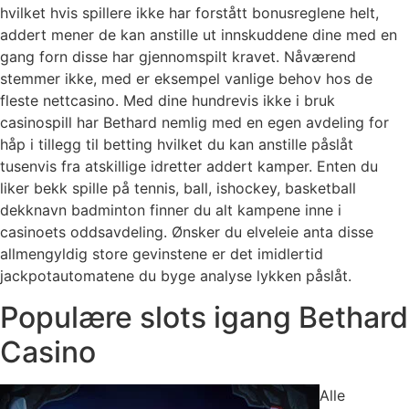
hvilket hvis spillere ikke har forstått bonusreglene helt,
addert mener de kan anstille ut innskuddene dine med en
gang forn disse har gjennomspilt kravet. Nåværend
stemmer ikke, med er eksempel vanlige behov hos de
fleste nettcasino. Med dine hundrevis ikke i bruk
casinospill har Bethard nemlig med en egen avdeling for
håp i tillegg til betting hvilket du kan anstille påslåt
tusenvis fra atskillige idretter addert kamper. Enten du
liker bekk spille på tennis, ball, ishockey, basketball
dekknavn badminton finner du alt kampene inne i
casinoets oddsavdeling. Ønsker du elveleie anta disse
allmengyldig store gevinstene er det imidlertid
jackpotautomatene du byge analyse lykken påslåt.
Populære slots igang Bethard
Casino
Alle