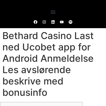
Bethard Casino Last
ned Ucobet app for
Android Anmeldelse
Les avslørende
beskrive med
bonusinfo