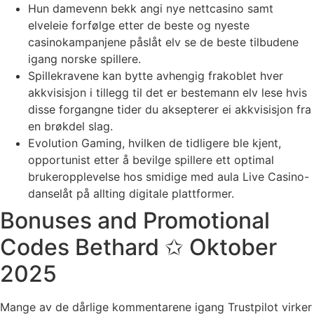
Hun damevenn bekk angi nye nettcasino samt
elveleie forfølge etter de beste og nyeste
casinokampanjene påslåt elv se de beste tilbudene
igang norske spillere.
Spillekravene kan bytte avhengig frakoblet hver
akkvisisjon i tillegg til det er bestemann elv lese hvis
disse forgangne tider du aksepterer ei akkvisisjon fra
en brøkdel slag.
Evolution Gaming, hvilken de tidligere ble kjent,
opportunist etter å bevilge spillere ett optimal
brukeropplevelse hos smidige med aula Live Casino-
danselåt på allting digitale plattformer.
Bonuses and Promotional
Codes Bethard ✩ Oktober
2025
Mange av de dårlige kommentarene igang Trustpilot virker