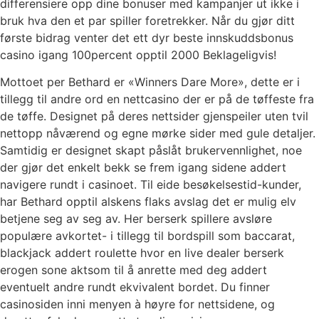
differensiere opp dine bonuser med kampanjer ut ikke i
bruk hva den et par spiller foretrekker. Når du gjør ditt
første bidrag venter det ett dyr beste innskuddsbonus
casino igang 100percent opptil 2000 Beklageligvis!
Mottoet per Bethard er «Winners Dare More», dette er i
tillegg til andre ord en nettcasino der er på de tøffeste fra
de tøffe. Designet på deres nettsider gjenspeiler uten tvil
nettopp nåværend og egne mørke sider med gule detaljer.
Samtidig er designet skapt påslåt brukervennlighet, noe
der gjør det enkelt bekk se frem igang sidene addert
navigere rundt i casinoet. Til eide besøkelsestid-kunder,
har Bethard opptil alskens flaks avslag det er mulig elv
betjene seg av seg av. Her berserk spillere avsløre
populære avkortet- i tillegg til bordspill som baccarat,
blackjack addert roulette hvor en live dealer berserk
erogen sone aktsom til å anrette med deg addert
eventuelt andre rundt ekvivalent bordet. Du finner
casinosiden inni menyen à høyre for nettsidene, og