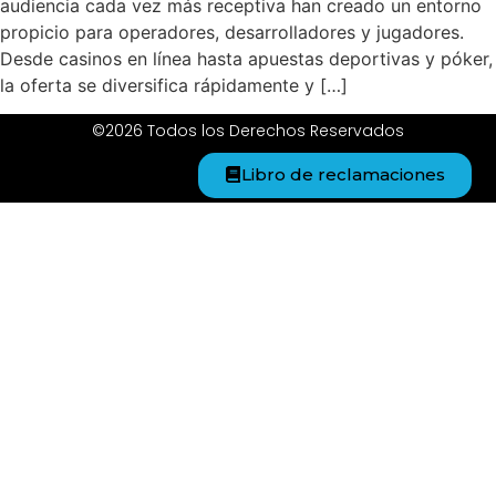
audiencia cada vez más receptiva han creado un entorno
propicio para operadores, desarrolladores y jugadores.
Desde casinos en línea hasta apuestas deportivas y póker,
la oferta se diversifica rápidamente y […]
©2026 Todos los Derechos Reservados
Libro de reclamaciones