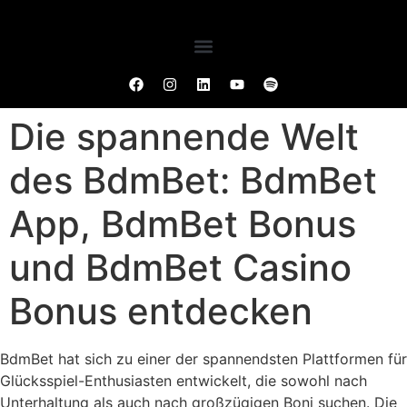
Die spannende Welt
des BdmBet: BdmBet
App, BdmBet Bonus
und BdmBet Casino
Bonus entdecken
BdmBet hat sich zu einer der spannendsten Plattformen für
Glücksspiel-Enthusiasten entwickelt, die sowohl nach
Unterhaltung als auch nach großzügigen Boni suchen. Die