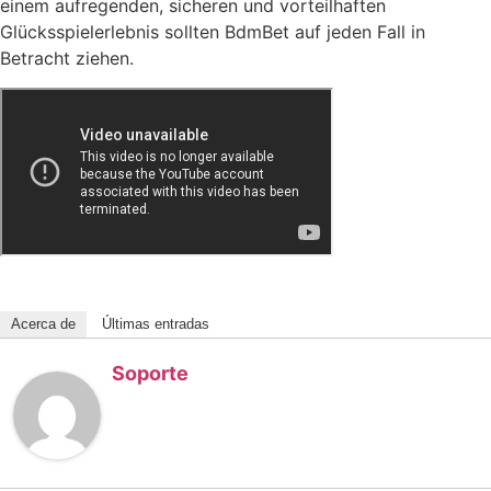
einem aufregenden, sicheren und vorteilhaften
Glücksspielerlebnis sollten BdmBet auf jeden Fall in
Betracht ziehen.
Acerca de
Últimas entradas
Soporte