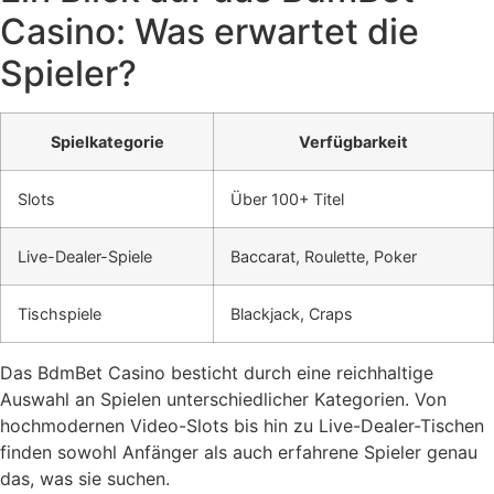
Casino: Was erwartet die
Spieler?
Spielkategorie
Verfügbarkeit
Slots
Über 100+ Titel
Live-Dealer-Spiele
Baccarat, Roulette, Poker
Tischspiele
Blackjack, Craps
Das BdmBet Casino besticht durch eine reichhaltige
Auswahl an Spielen unterschiedlicher Kategorien. Von
hochmodernen Video-Slots bis hin zu Live-Dealer-Tischen
finden sowohl Anfänger als auch erfahrene Spieler genau
das, was sie suchen.