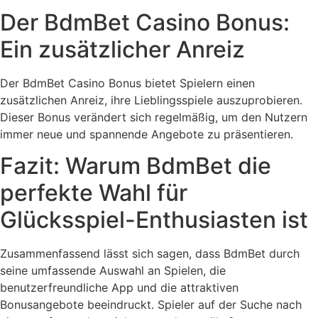
Der BdmBet Casino Bonus:
Ein zusätzlicher Anreiz
Der BdmBet Casino Bonus bietet Spielern einen
zusätzlichen Anreiz, ihre Lieblingsspiele auszuprobieren.
Dieser Bonus verändert sich regelmäßig, um den Nutzern
immer neue und spannende Angebote zu präsentieren.
Fazit: Warum BdmBet die
perfekte Wahl für
Glücksspiel-Enthusiasten ist
Zusammenfassend lässt sich sagen, dass BdmBet durch
seine umfassende Auswahl an Spielen, die
benutzerfreundliche App und die attraktiven
Bonusangebote beeindruckt. Spieler auf der Suche nach