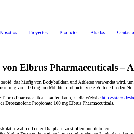
Nosotros
Proyectos
Productos
Aliados
Contacto
 von Elbrus Pharmaceuticals – 
Steroid, das häufig von Bodybuildern und Athleten verwendet wird, um d
ierung von 100 mg pro Milliliter und bietet viele Vorteile für den Nut
 Elbrus Pharmaceuticals kaufen kann, ist die Website
https://steroide
 über Drostanolone Propionate 100 mg Elbrus Pharmaceuticals.
kulatur während einer Diätphase zu straffen und definieren.
a fördert Drostanolone einen harten und trockenen Look, da es kaum