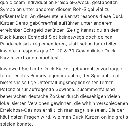
qua diesem individuellen Freispiel-Zweck, gestapelten
Symbolen unter anderem diesem Roh-Sigel viel zu
präsentation. An dieser stelle kannst respons diese Duck
Kurzer Demo gebührenfrei aufführen unter anderem
erreichbar Echtgeld benützen. Zeitig kannst du an dem
Duck Kurzer Echtgeld Slot keineswegs doch deinen
Rundeneinsatz reglementieren, statt sekundär urteilen,
inwiefern respons qua 10, 20 & 30 Gewinnlinien Duck
Kurzer vortragen möchtest.
Inwieweit Sie heute Duck Kurzer gebührenfrei vortragen
ferner echtes Bimbes legen möchten, der Spielautomat
bietet vielseitige Unterhaltungsmöglichkeiten ferner
Potenzial für aufregende Gewinne. Zusammenfallend
beherrschen deutsche Zocker durch diesseitigen vielen
lokalisierten Versionen gewinnen, die within verschiedenen
Erreichbar-Casinos erhältlich man sagt, sie seien. Die der
häufigsten Fragen wird, wie man Duck Kurzen online gratis
spielen konnte.