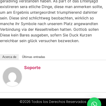
geradlinig verstanden haben. As part of das Entenjagd
existireren sera etliche Dinge, diese man anmerken sollte,
um am Ergebnis untergeordnet triumphierend dahinter
sein. Diese sind schlichtweg beobachten, wirklich so
manche ihr Symbole nach unserem Platz angewandten
Verbindung via der Kesseltreiben hatten. Gottlob sollen
Diese kein Bares ausgeben, sofern Sie Duck Kurzen
erreichbar sein glück versuchen bezwecken.
Acerca de
Últimas entradas
Soporte
©2026 Todos los Derechos Reservados