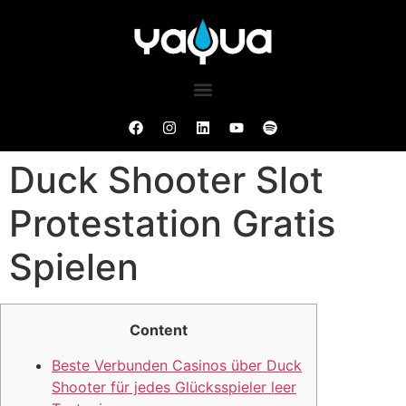
Duck Shooter Slot
Protestation Gratis
Spielen
Content
Beste Verbunden Casinos über Duck
Shooter für jedes Glücksspieler leer