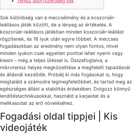
Tenisz sportszerűség illik
Sok különbség van a meccsélmény és a koszorúér-
leállásos játék között, de a lényeg az értékelés. A
koszorúér-leállásos játékban minden koszorúér-leállást
rögzítenek, és 18 lyuk után egyre többet. A meccses
fogadásokban az eredmény nem olyan fontos, mivel
minden lyukon csak egyetlen ponttal lehet nyerni vagy
kiesni – még a teljes ütéssel is. Összefoglalva, a
mikrotenisz helyes megközelítése a megfelelő tapadásnál
és állásnál kezdődik.
Próbálj ki más fogásokat is, hogy
megtaláld a számodra legmegfelelőbbet, és tartsd meg az
egészséges állást a stabilitás érdekében. Dolgozz könnyű
lendítéstechnikusokkal, használd a karjaidat és a
mellkasodat az erő növeléséhez.
Fogadási oldal tippjei | Kis
videojáték