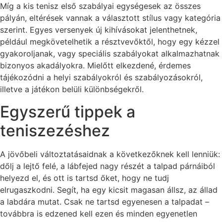
Míg a kis tenisz első szabályai egységesek az összes
pályán, eltérések vannak a választott stílus vagy kategória
szerint. Egyes versenyek új kihívásokat jelenthetnek,
például megkövetelhetik a résztvevőktől, hogy egy kézzel
gyakoroljanak, vagy speciális szabályokat alkalmazhatnak
bizonyos akadályokra. Mielőtt elkezdené, érdemes
tájékozódni a helyi szabályokról és szabályozásokról,
illetve a játékon belüli különbségekről.
Egyszerű tippek a
teniszezéshez
A jövőbeli változtatásaidnak a következőknek kell lenniük:
dőlj a lejtő felé, a lábfejed nagy részét a talpad párnáiból
helyezd el, és ott is tartsd őket, hogy ne tudj
elrugaszkodni. Segít, ha egy kicsit magasan állsz, az állad
a labdára mutat. Csak ne tartsd egyenesen a talpadat –
továbbra is edzened kell ezen és minden egyenetlen