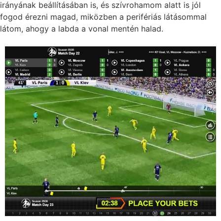
irányának beállításában is, és szívrohamom alatt is jól
fogod érezni magad, miközben a perifériás látásommal
látom, ahogy a labda a vonal mentén halad.