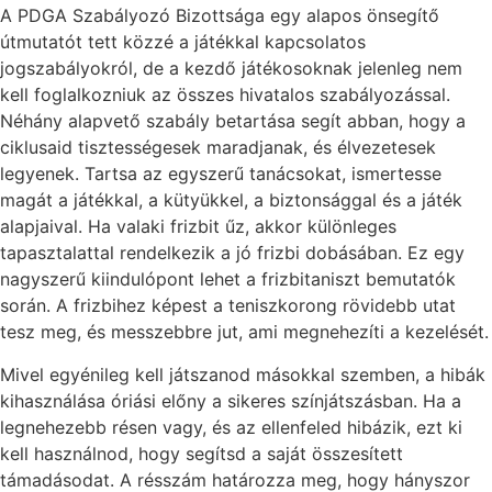
A PDGA Szabályozó Bizottsága egy alapos önsegítő
útmutatót tett közzé a játékkal kapcsolatos
jogszabályokról, de a kezdő játékosoknak jelenleg nem
kell foglalkozniuk az összes hivatalos szabályozással.
Néhány alapvető szabály betartása segít abban, hogy a
ciklusaid tisztességesek maradjanak, és élvezetesek
legyenek. Tartsa az egyszerű tanácsokat, ismertesse
magát a játékkal, a kütyükkel, a biztonsággal és a játék
alapjaival. Ha valaki frizbit űz, akkor különleges
tapasztalattal rendelkezik a jó frizbi dobásában. Ez egy
nagyszerű kiindulópont lehet a frizbitaniszt bemutatók
során. A frizbihez képest a teniszkorong rövidebb utat
tesz meg, és messzebbre jut, ami megnehezíti a kezelését.
Mivel egyénileg kell játszanod másokkal szemben, a hibák
kihasználása óriási előny a sikeres színjátszásban. Ha a
legnehezebb résen vagy, és az ellenfeled hibázik, ezt ki
kell használnod, hogy segítsd a saját összesített
támadásodat. A résszám határozza meg, hogy hányszor