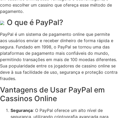
como escolher um cassino que ofereça esse método de
pagamento.
O que é PayPal?
PayPal é um sistema de pagamento online que permite
aos usuários enviar e receber dinheiro de forma rápida e
segura. Fundado em 1998, o PayPal se tornou uma das
plataformas de pagamento mais confiáveis do mundo,
permitindo transações em mais de 100 moedas diferentes.
Sua popularidade entre os jogadores de cassino online se
deve à sua facilidade de uso, segurança e proteção contra
fraudes.
Vantagens de Usar PayPal em
Cassinos Online
Segurança
: O PayPal oferece um alto nível de
segurança, utilizando criptografia avançada para