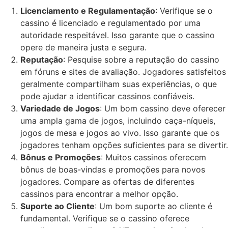
Licenciamento e Regulamentação
: Verifique se o
cassino é licenciado e regulamentado por uma
autoridade respeitável. Isso garante que o cassino
opere de maneira justa e segura.
Reputação
: Pesquise sobre a reputação do cassino
em fóruns e sites de avaliação. Jogadores satisfeitos
geralmente compartilham suas experiências, o que
pode ajudar a identificar cassinos confiáveis.
Variedade de Jogos
: Um bom cassino deve oferecer
uma ampla gama de jogos, incluindo caça-níqueis,
jogos de mesa e jogos ao vivo. Isso garante que os
jogadores tenham opções suficientes para se divertir.
Bônus e Promoções
: Muitos cassinos oferecem
bônus de boas-vindas e promoções para novos
jogadores. Compare as ofertas de diferentes
cassinos para encontrar a melhor opção.
Suporte ao Cliente
: Um bom suporte ao cliente é
fundamental. Verifique se o cassino oferece