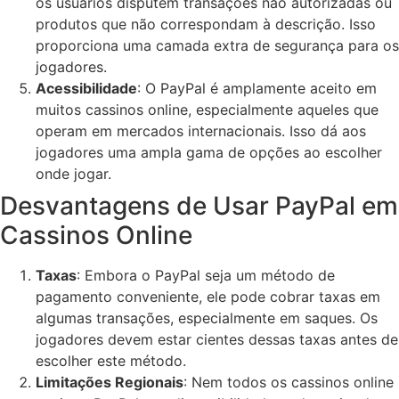
os usuários disputem transações não autorizadas ou
produtos que não correspondam à descrição. Isso
proporciona uma camada extra de segurança para os
jogadores.
Acessibilidade
: O PayPal é amplamente aceito em
muitos cassinos online, especialmente aqueles que
operam em mercados internacionais. Isso dá aos
jogadores uma ampla gama de opções ao escolher
onde jogar.
Desvantagens de Usar PayPal em
Cassinos Online
Taxas
: Embora o PayPal seja um método de
pagamento conveniente, ele pode cobrar taxas em
algumas transações, especialmente em saques. Os
jogadores devem estar cientes dessas taxas antes de
escolher este método.
Limitações Regionais
: Nem todos os cassinos online