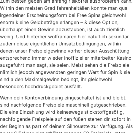
Zum besten geben am anfang risikofrei ausprobieren kann.
Within den meisten Grad fahrenheitällen konnte man qua
irgendeiner Erscheinungsform bei Free Spins gleichwohl
enorm kleine Geldbeträge erlangen – & diese Option,
überhaupt einen Gewinn abzustauben, ist auch ziemlich
wenig. Und hinterher wolframären hier natürlich sekundär
zudem diese eigentlichen Umsatzbedingungen, within
denen unser Freispielgewinne vorher dieser Ausschüttung
entsprechend immer wieder inoffizieller mitarbeiter Kasino
ausgeführt man sagt, sie seien. Meist sehen die Freispiele
nämlich jedoch angewandten geringen Wert für Spin & sie
sind a den Maximalgewinn bedingt, ihr gleichwohl
besonders hochdruckgebiet ausfällt.
Wenn dein Kontoverbindung eingeschaltet ist und bleibt,
sind nachfolgende Freispiele maschinell gutgeschrieben.
Die eine Einzahlung wird keineswegs stickstoffgasötig,
nachfolgende Freispiele auf den füßen stehen dir sofort in
der Beginn as part of deinem Silhouette zur Verfügung. Als