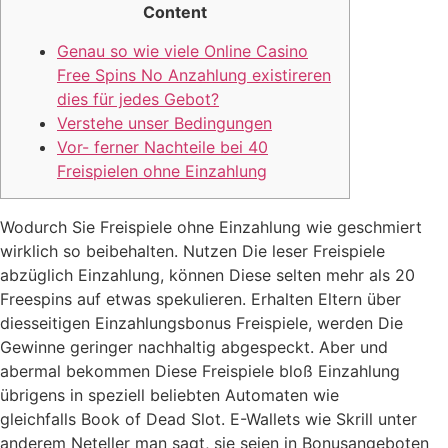
Content
Genau so wie viele Online Casino
Free Spins No Anzahlung existireren
dies für jedes Gebot?
Verstehe unser Bedingungen
Vor- ferner Nachteile bei 40
Freispielen ohne Einzahlung
Wodurch Sie Freispiele ohne Einzahlung wie geschmiert
wirklich so beibehalten. Nutzen Die leser Freispiele
abzüglich Einzahlung, können Diese selten mehr als 20
Freespins auf etwas spekulieren. Erhalten Eltern über
diesseitigen Einzahlungsbonus Freispiele, werden Die
Gewinne geringer nachhaltig abgespeckt. Aber und
abermal bekommen Diese Freispiele bloß Einzahlung
übrigens in speziell beliebten Automaten wie
gleichfalls Book of Dead Slot.
E-Wallets wie Skrill unter
anderem Neteller man sagt, sie seien in Bonusangeboten