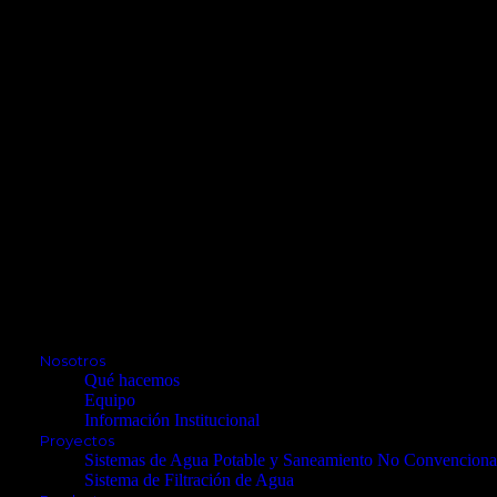
Nosotros
Qué hacemos
Equipo
Información Institucional
Proyectos
Sistemas de Agua Potable y Saneamiento No Convenciona
Sistema de Filtración de Agua