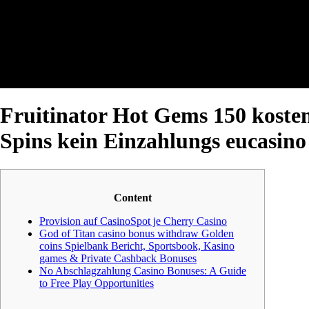
Fruitinator Hot Gems 150 kosten
Spins kein Einzahlungs eucasin
Content
Provision auf CasinoSpot je Cherry Casino
God of Titan casino bonus withdraw Golden
coins Spielbank Bericht, Sportsbook, Kasino
games & Private Cashback Bonuses
No Abschlagzahlung Casino Bonuses: A Guide
to Free Play Opportunities