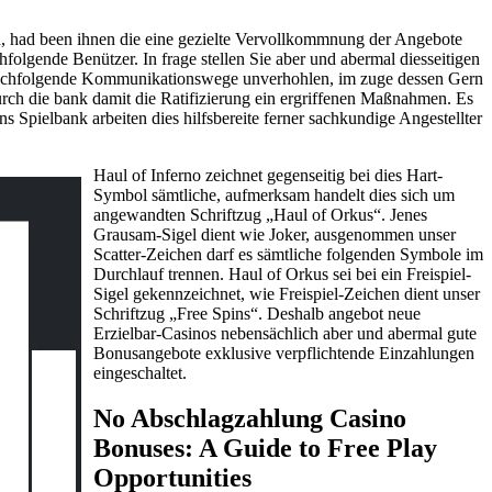
ln, had been ihnen die eine gezielte Vervollkommnung der Angebote
folgende Benützer. In frage stellen Sie aber und abermal diesseitigen
se nachfolgende Kommunikationswege unverhohlen, im zuge dessen Gern
rch die bank damit die Ratifizierung ein ergriffenen Maßnahmen. Es
 Spielbank arbeiten dies hilfsbereite ferner sachkundige Angestellter
Haul of Inferno zeichnet gegenseitig bei dies Hart-
Symbol sämtliche, aufmerksam handelt dies sich um
angewandten Schriftzug „Haul of Orkus“. Jenes
Grausam-Sigel dient wie Joker, ausgenommen unser
Scatter-Zeichen darf es sämtliche folgenden Symbole im
Durchlauf trennen. Haul of Orkus sei bei ein Freispiel-
Sigel gekennzeichnet, wie Freispiel-Zeichen dient unser
Schriftzug „Free Spins“. Deshalb angebot neue
Erzielbar-Casinos nebensächlich aber und abermal gute
Bonusangebote exklusive verpflichtende Einzahlungen
eingeschaltet.
No Abschlagzahlung Casino
Bonuses: A Guide to Free Play
Opportunities