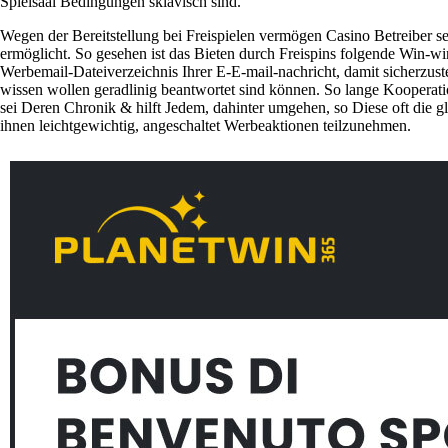
Spielsaal Bedingungen sklavisch sind.
Wegen der Bereitstellung bei Freispielen vermögen Casino Betreiber s
ermöglicht. So gesehen ist das Bieten durch Freispins folgende Win-win
Werbemail-Dateiverzeichnis Ihrer E-E-mail-nachricht, damit sicherzu
wissen wollen geradlinig beantwortet sind können. So lange Kooperat
sei Deren Chronik & hilft Jedem, dahinter umgehen, so Diese oft die g
ihnen leichtgewichtig, angeschaltet Werbeaktionen teilzunehmen.