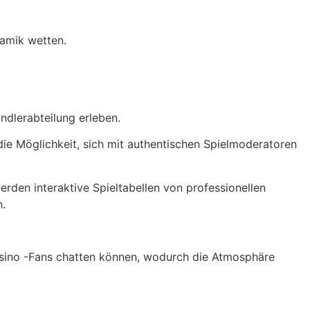
namik wetten.
.
ändlerabteilung erleben.
ie Möglichkeit, sich mit authentischen Spielmoderatoren
den interaktive Spieltabellen von professionellen
n.
Casino -Fans chatten können, wodurch die Atmosphäre