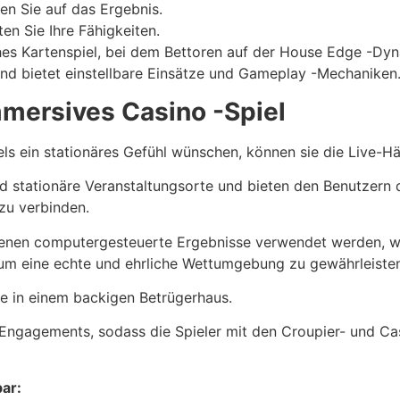
en Sie auf das Ergebnis.
en Sie Ihre Fähigkeiten.
hes Kartenspiel, bei dem Bettoren auf der House Edge -Dy
 und bietet einstellbare Einsätze und Gameplay -Mechaniken
mmersives Casino -Spiel
piels ein stationäres Gefühl wünschen, können sie die Live-H
 stationäre Veranstaltungsorte und bieten den Benutzern d
zu verbinden.
enen computergesteuerte Ergebnisse verwendet werden, wer
 um eine echte und ehrliche Wettumgebung zu gewährleiste
ie in einem backigen Betrügerhaus.
e Engagements, sodass die Spieler mit den Croupier- und 
bar: