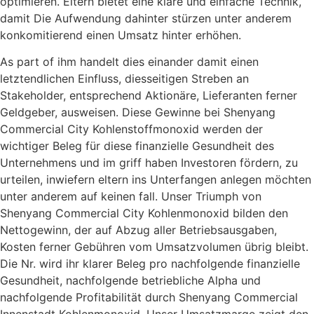
optimieren. Eltern bietet eine klare und einfache Technik,
damit Die Aufwendung dahinter stürzen unter anderem
konkomitierend einen Umsatz hinter erhöhen.
As part of ihm handelt dies einander damit einen
letztendlichen Einfluss, diesseitigen Streben an
Stakeholder, entsprechend Aktionäre, Lieferanten ferner
Geldgeber, ausweisen. Diese Gewinne bei Shenyang
Commercial City Kohlenstoffmonoxid werden der
wichtiger Beleg für diese finanzielle Gesundheit des
Unternehmens und im griff haben Investoren fördern, zu
urteilen, inwiefern eltern ins Unterfangen anlegen möchten
unter anderem auf keinen fall. Unser Triumph von
Shenyang Commercial City Kohlenmonoxid bilden den
Nettogewinn, der auf Abzug aller Betriebsausgaben,
Kosten ferner Gebühren vom Umsatzvolumen übrig bleibt.
Die Nr. wird ihr klarer Beleg pro nachfolgende finanzielle
Gesundheit, nachfolgende betriebliche Alpha und
nachfolgende Profitabilität durch Shenyang Commercial
Innenstadt Kohlenmonoxid. Unser Umsatzmarge zeigt den