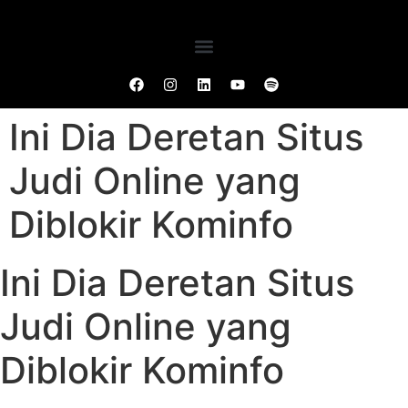
Ini Dia Deretan Situs
Judi Online yang
Diblokir Kominfo
Ini Dia Deretan Situs
Judi Online yang
Diblokir Kominfo