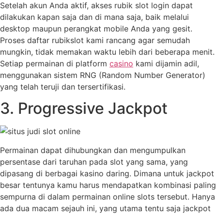
Setelah akun Anda aktif, akses rubik slot login dapat
dilakukan kapan saja dan di mana saja, baik melalui
desktop maupun perangkat mobile Anda yang gesit.
Proses daftar rubikslot kami rancang agar semudah
mungkin, tidak memakan waktu lebih dari beberapa menit.
Setiap permainan di platform
casino
kami dijamin adil,
menggunakan sistem RNG (Random Number Generator)
yang telah teruji dan tersertifikasi.
3. Progressive Jackpot
Permainan dapat dihubungkan dan mengumpulkan
persentase dari taruhan pada slot yang sama, yang
dipasang di berbagai kasino daring. Dimana untuk jackpot
besar tentunya kamu harus mendapatkan kombinasi paling
sempurna di dalam permainan online slots tersebut. Hanya
ada dua macam sejauh ini, yang utama tentu saja jackpot