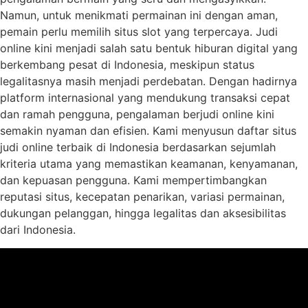
Namun, untuk menikmati permainan ini dengan aman,
pemain perlu memilih situs slot yang terpercaya. Judi
online kini menjadi salah satu bentuk hiburan digital yang
berkembang pesat di Indonesia, meskipun status
legalitasnya masih menjadi perdebatan. Dengan hadirnya
platform internasional yang mendukung transaksi cepat
dan ramah pengguna, pengalaman berjudi online kini
semakin nyaman dan efisien. Kami menyusun daftar situs
judi online terbaik di Indonesia berdasarkan sejumlah
kriteria utama yang memastikan keamanan, kenyamanan,
dan kepuasan pengguna. Kami mempertimbangkan
reputasi situs, kecepatan penarikan, variasi permainan,
dukungan pelanggan, hingga legalitas dan aksesibilitas
dari Indonesia.