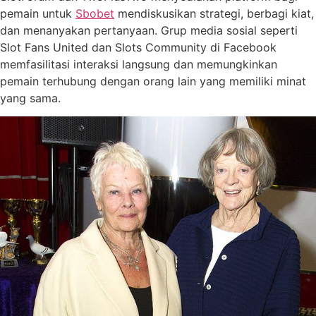
pemain untuk
Sbobet
mendiskusikan strategi, berbagi kiat,
dan menanyakan pertanyaan. Grup media sosial seperti
Slot Fans United dan Slots Community di Facebook
memfasilitasi interaksi langsung dan memungkinkan
pemain terhubung dengan orang lain yang memiliki minat
yang sama.