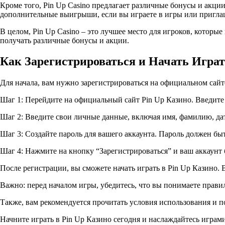
Кроме того, Pin Up Casino предлагает различные бонусы и акции
дополнительные выигрыши, если вы играете в игры или приглаш
В целом, Pin Up Casino – это лучшее место для игроков, котор
получать различные бонусы и акции.
Как Зарегистрироваться и Начать Играт
Для начала, вам нужно зарегистрироваться на официальном сайт
Шаг 1: Перейдите на официальный сайт Pin Up Казино. Введите 
Шаг 2: Введите свои личные данные, включая имя, фамилию, дат
Шаг 3: Создайте пароль для вашего аккаунта. Пароль должен б
Шаг 4: Нажмите на кнопку “Зарегистрироваться” и ваш аккаунт б
После регистрации, вы сможете начать играть в Pin Up Казино. 
Важно: перед началом игры, убедитесь, что вы понимаете правил
Также, вам рекомендуется прочитать условия использования и 
Начните играть в Pin Up Казино сегодня и наслаждайтесь играм