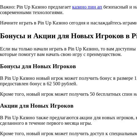
Важно: Pin Up Казино предлагает
казино пин ап
безопасный и на
современными технологиями.
Начните играть в Pin Up Казино сегодня и наслаждайтесь играм
Бонусы и Акции для Новых Игроков в P
Если вы только начали играть в Pin Up Казино, то вам доступн
которые помогут вам начать свою игру с преимуществом.
Бонусы для Новых Игроков
В Pin Up Казино новый игрок может получить бонус в размере 125
предоставлен бонус в 62 500 рублей.
Кроме того, новый игрок может получить 50 бесплатных спин н
Акции для Новых Игроков
В Pin Up Казино также предлагаются акции для новых игроков, 
сделанного в течение первого месяца игры.
Кроме того, новый игрок может получить доступ к специальным 