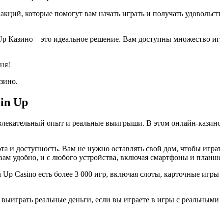
 акций, которые помогут вам начать играть и получать удовольс
Up Казино – это идеальное решение. Вам доступны множество игр
ня!
зино.
in Up
азвлекательный опыт и реальные выигрыши. В этом онлайн-казин
та и доступность. Вам не нужно оставлять свой дом, чтобы играт
а вам удобно, и с любого устройства, включая смартфоны и планш
 Casino есть более 3 000 игр, включая слоты, карточные игры и
выиграть реальные деньги, если вы играете в игры с реальными