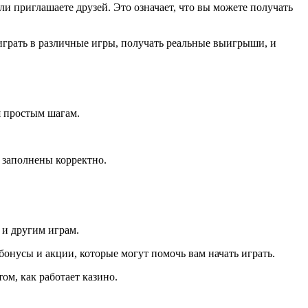
ли приглашаете друзей. Это означает, что вы можете получать
играть в различные игры, получать реальные выигрыши, и
я простым шагам.
 заполнены корректно.
 и другим играм.
бонусы и акции, которые могут помочь вам начать играть.
м, как работает казино.