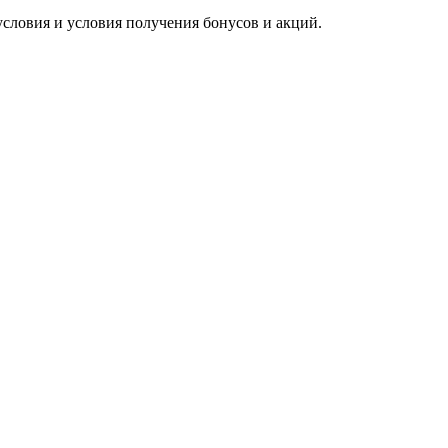
условия и условия получения бонусов и акций.