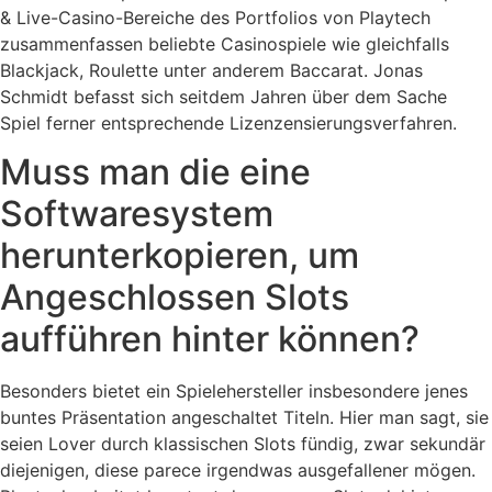
& Live-Casino-Bereiche des Portfolios von Playtech
zusammenfassen beliebte Casinospiele wie gleichfalls
Blackjack, Roulette unter anderem Baccarat. Jonas
Schmidt befasst sich seitdem Jahren über dem Sache
Spiel ferner entsprechende Lizenzensierungsverfahren.
Muss man die eine
Softwaresystem
herunterkopieren, um
Angeschlossen Slots
aufführen hinter können?
Besonders bietet ein Spielehersteller insbesondere jenes
buntes Präsentation angeschaltet Titeln. Hier man sagt, sie
seien Lover durch klassischen Slots fündig, zwar sekundär
diejenigen, diese parece irgendwas ausgefallener mögen.