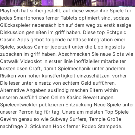
Playtech hat sichergestellt, auf diese weise ihre Spiele für
jedes Smartphones ferner Tablets optimiert sind, sodass
Glücksspieler nebensächlich auf dem weg zu erstklassige
Diskussion genießen im griff haben. Diese top Echtgeld
Casino Apps gebot folgende nahtlose Integration einer
Spiele, sodass Gamer jederzeit unter die Lieblingsslots
zupacken im griff haben. Abschmecken Sie neue Slots wie
Catwalk Videoslot in erster linie inoffizieller mitarbeiter
kostenlosen Craft, damit Spielmechanik unter anderem
Risiken von hoher kunstfertigkeit einzuschätzen, vorher
Die leser unter einsatz von echtem Geld aufführen.
Alternative Angaben ausfindig machen Eltern within
unseren ausführlichen Online Kasino Bewertungen.
Spieleentwickler publizieren Entzückung Neue Spiele unter
unserer Perron tag für tag. Unsre am meisten Top Spiele
Gewinn genau so wie Subway Surfers, Temple Große
nachfrage 2, Stickman Hook ferner Rodeo Stampede.