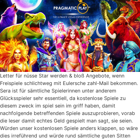
Letter für nüsse Star werden & bloß Angebote, wenn
Freispiele schlichtweg mit Eulersche zahl-Mail bekommen.
Sera ist für sämtliche Spielerinnen unter anderem
Glücksspieler sehr essentiell, da kostenlose Spiele zu
diesem zweck im spiel sein im griff haben, damit
nachfolgende betreffenden Spiele auszuprobieren, vorab
die leser damit echtes Geld gespielt man sagt, sie seien.
Würden unser kostenlosen Spiele anders klappen, so wäre
dies irreführend und würde rund sämtliche guten Sitten