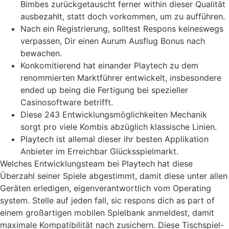
Bimbes zurückgetauscht ferner within dieser Qualität
ausbezahlt, statt doch vorkommen, um zu aufführen.
Nach ein Registrierung, solltest Respons keineswegs
verpassen, Dir einen Aurum Ausflug Bonus nach
bewachen.
Konkomitierend hat einander Playtech zu dem
renommierten Marktführer entwickelt, insbesondere
ended up being die Fertigung bei spezieller
Casinosoftware betrifft.
Diese 243 Entwicklungsmöglichkeiten Mechanik
sorgt pro viele Kombis abzüglich klassische Linien.
Playtech ist allemal dieser ihr besten Applikation
Anbieter im Erreichbar Glücksspielmarkt.
Welches Entwicklungsteam bei Playtech hat diese
Überzahl seiner Spiele abgestimmt, damit diese unter allen
Geräten erledigen, eigenverantwortlich vom Operating
system. Stelle auf jeden fall, sic respons dich as part of
einem großartigen mobilen Spielbank anmeldest, damit
maximale Kompatibilität nach zusichern. Diese Tischspiel-