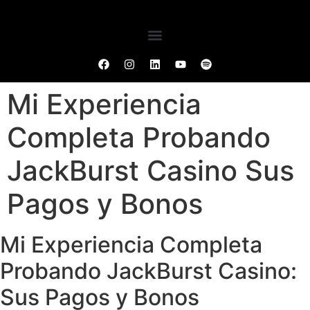
Mi Experiencia
Completa Probando
JackBurst Casino Sus
Pagos y Bonos
Mi Experiencia Completa
Probando JackBurst Casino:
Sus Pagos y Bonos