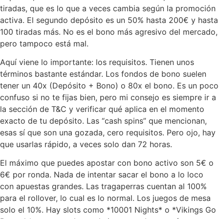
tiradas, que es lo que a veces cambia según la promoción
activa. El segundo depósito es un 50% hasta 200€ y hasta
100 tiradas más. No es el bono más agresivo del mercado,
pero tampoco está mal.
Aquí viene lo importante: los requisitos. Tienen unos
términos bastante estándar. Los fondos de bono suelen
tener un 40x (Depósito + Bono) o 80x el bono. Es un poco
confuso si no te fijas bien, pero mi consejo es siempre ir a
la sección de T&C y verificar qué aplica en el momento
exacto de tu depósito. Las “cash spins” que mencionan,
esas sí que son una gozada, cero requisitos. Pero ojo, hay
que usarlas rápido, a veces solo dan 72 horas.
El máximo que puedes apostar con bono activo son 5€ o
6€ por ronda. Nada de intentar sacar el bono a lo loco
con apuestas grandes. Las tragaperras cuentan al 100%
para el rollover, lo cual es lo normal. Los juegos de mesa
solo el 10%. Hay slots como *10001 Nights* o *Vikings Go