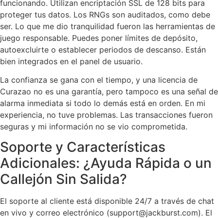
funcionando. Utilizan encriptación SSL de 128 bits para
proteger tus datos. Los RNGs son auditados, como debe
ser. Lo que me dio tranquilidad fueron las herramientas de
juego responsable. Puedes poner límites de depósito,
autoexcluirte o establecer periodos de descanso. Están
bien integrados en el panel de usuario.
La confianza se gana con el tiempo, y una licencia de
Curazao no es una garantía, pero tampoco es una señal de
alarma inmediata si todo lo demás está en orden. En mi
experiencia, no tuve problemas. Las transacciones fueron
seguras y mi información no se vio comprometida.
Soporte y Características
Adicionales: ¿Ayuda Rápida o un
Callejón Sin Salida?
El soporte al cliente está disponible 24/7 a través de chat
en vivo y correo electrónico (support@jackburst.com). El