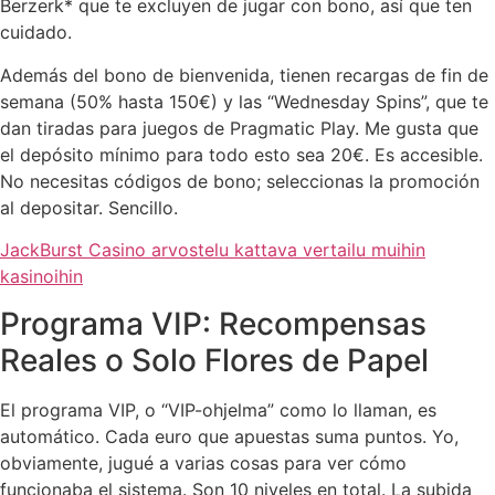
Berzerk* que te excluyen de jugar con bono, así que ten
cuidado.
Además del bono de bienvenida, tienen recargas de fin de
semana (50% hasta 150€) y las “Wednesday Spins”, que te
dan tiradas para juegos de Pragmatic Play. Me gusta que
el depósito mínimo para todo esto sea 20€. Es accesible.
No necesitas códigos de bono; seleccionas la promoción
al depositar. Sencillo.
JackBurst Casino arvostelu kattava vertailu muihin
kasinoihin
Programa VIP: Recompensas
Reales o Solo Flores de Papel
El programa VIP, o “VIP-ohjelma” como lo llaman, es
automático. Cada euro que apuestas suma puntos. Yo,
obviamente, jugué a varias cosas para ver cómo
funcionaba el sistema. Son 10 niveles en total. La subida