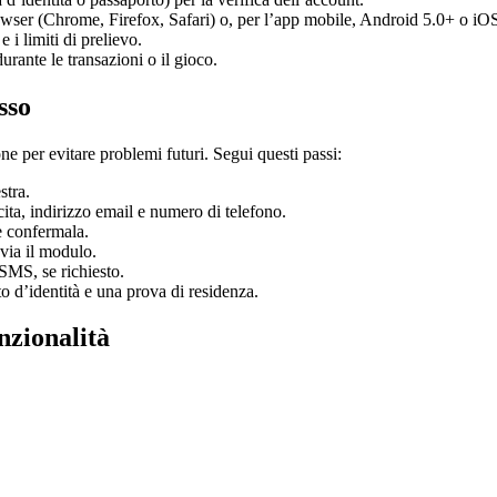
browser (Chrome, Firefox, Safari) o, per l’app mobile, Android 5.0+ o iO
 i limiti di prelievo.
urante le transazioni o il gioco.
sso
e per evitare problemi futuri. Segui questi passi:
stra.
ita, indirizzo email e numero di telefono.
e confermala.
nvia il modulo.
 SMS, se richiesto.
d’identità e una prova di residenza.
nzionalità