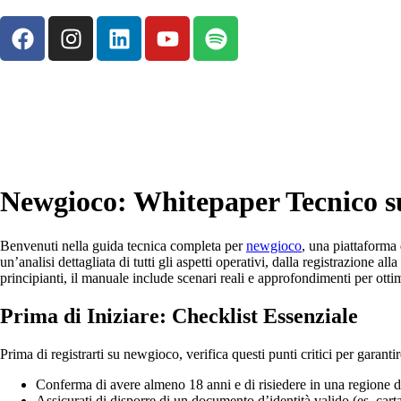
Newgioco: Whitepaper Tecnico su
Benvenuti nella guida tecnica completa per
newgioco
, una piattaforma
un’analisi dettagliata di tutti gli aspetti operativi, dalla registrazione 
principianti, il manuale include scenari reali e approfondimenti per otti
Prima di Iniziare: Checklist Essenziale
Prima di registrarti su newgioco, verifica questi punti critici per garanti
Conferma di avere almeno 18 anni e di risiedere in una regione d
Assicurati di disporre di un documento d’identità valido (es. carta