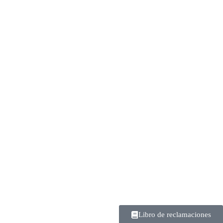
Libro de reclamaciones