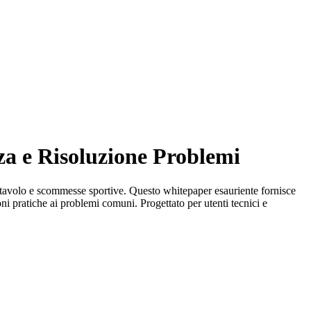
a e Risoluzione Problemi
da tavolo e scommesse sportive. Questo whitepaper esauriente fornisce
ioni pratiche ai problemi comuni. Progettato per utenti tecnici e