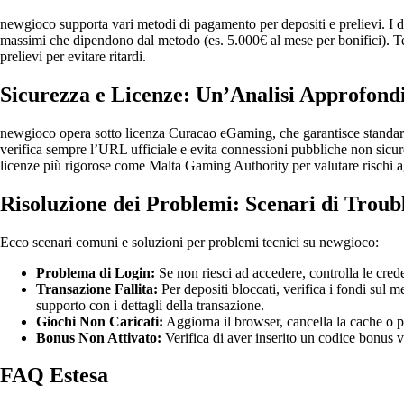
newgioco supporta vari metodi di pagamento per depositi e prelievi. I dep
massimi che dipendono dal metodo (es. 5.000€ al mese per bonifici). Tem
prelievi per evitare ritardi.
Sicurezza e Licenze: Un’Analisi Approfond
newgioco opera sotto licenza Curacao eGaming, che garantisce standard d
verifica sempre l’URL ufficiale e evita connessioni pubbliche non sicur
licenze più rigorose come Malta Gaming Authority per valutare rischi a
Risoluzione dei Problemi: Scenari di Troub
Ecco scenari comuni e soluzioni per problemi tecnici su newgioco:
Problema di Login:
Se non riesci ad accedere, controlla le crede
Transazione Fallita:
Per depositi bloccati, verifica i fondi sul m
supporto con i dettagli della transazione.
Giochi Non Caricati:
Aggiorna il browser, cancella la cache o p
Bonus Non Attivato:
Verifica di aver inserito un codice bonus v
FAQ Estesa