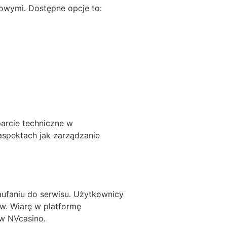
owymi. Dostępne opcje to:
arcie techniczne w
aspektach jak zarządzanie
zaufaniu do serwisu. Użytkownicy
w. Wiarę w platformę
 w NVcasino.