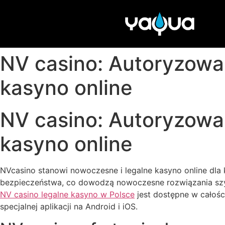
NV casino: Autoryzowan
kasyno online
NV casino: Autoryzowan
kasyno online
NVcasino stanowi nowoczesne i legalne kasyno online dla 
bezpieczeństwa, co dowodzą nowoczesne rozwiązania szyfr
NV casino legalne kasyno w Polsce
jest dostępne w całośc
specjalnej aplikacji na Android i iOS.