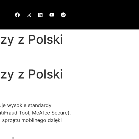
y z Polski
y z Polski
uje wysokie standardy
iFraud Tool, McAfee Secure).
m sprzętu mobilnego dzięki