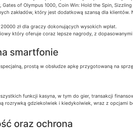
 Gates of Olympus 1000, Coin Win: Hold the Spin, Sizzling
ch zakładów, który jest dodatkową szansą dla klientów.
 20000 zł dla graczy dokonujących wysokich wpłat.
iowy który oferuje coraz lepsze nagrody, z dopasowanymi
na smartfonie
e specjalną, prostą w obsłudze apkę przygotowaną na sprz
zystkich funkcji kasyna, w tym do gier, transakcji finans
ą rozrywką gdziekolwiek i kiedykolwiek, wraz z opcjami be
ość oraz ochrona