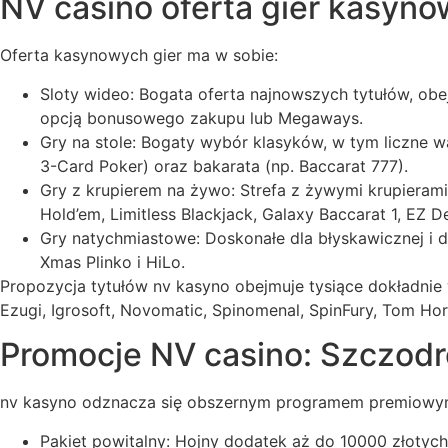
NV casino oferta gier kasyn
Oferta kasynowych gier ma w sobie:
Sloty wideo: Bogata oferta najnowszych tytułów, obe
opcją bonusowego zakupu lub Megaways.
Gry na stole: Bogaty wybór klasyków, w tym liczne war
3-Card Poker) oraz bakarata (np. Baccarat 777).
Gry z krupierem na żywo: Strefa z żywymi krupierami
Hold’em, Limitless Blackjack, Galaxy Baccarat 1, EZ D
Gry natychmiastowe: Doskonałe dla błyskawicznej i 
Xmas Plinko i HiLo.
Propozycja tytułów nv kasyno obejmuje tysiące dokładni
Ezugi, Igrosoft, Novomatic, Spinomenal, SpinFury, Tom Hor
Promocje NV casino: Szczodr
nv kasyno odznacza się obszernym programem premiowym, 
Pakiet powitalny: Hojny dodatek aż do 10000 złotyc