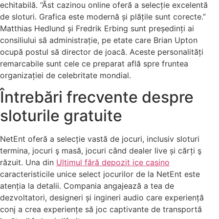
echitabilă. “Ăst cazinou online oferă a selecție excelentă
de sloturi. Grafica este modernă și plățile sunt corecte.”
Matthias Hedlund și Fredrik Erbing sunt președinți ai
consiliului să administrație, pe etate care Brian Upton
ocupă postul să director de joacă. Aceste personalități
remarcabile sunt cele ce preparat află spre fruntea
organizației de celebritate mondial.
Întrebări frecvente despre
sloturile gratuite
NetEnt oferă a selecție vastă de jocuri, inclusiv sloturi
termina, jocuri ş masă, jocuri când dealer live și cărți ş
răzuit. Una din
Ultimul fără depozit ice casino
caracteristicile unice select jocurilor de la NetEnt este
atenția la detalii. Compania angajează a tea de
dezvoltatori, designeri și ingineri audio care experiență
conj a crea experiențe să joc captivante de transportă