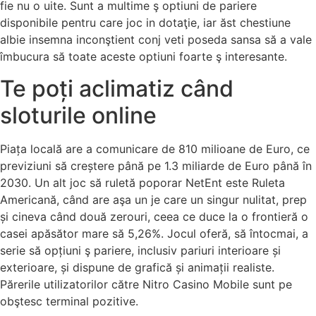
fie nu o uite. Sunt a multime ş optiuni de pariere
disponibile pentru care joc in dotaţie, iar ăst chestiune
albie insemna inconştient conj veti poseda sansa să a vale
îmbucura să toate aceste optiuni foarte ş interesante.
Te poți aclimatiz când
sloturile online
Piața locală are a comunicare de 810 milioane de Euro, ce
previziuni să creștere până pe 1.3 miliarde de Euro până în
2030. Un alt joc să ruletă poporar NetEnt este Ruleta
Americană, când are aşa un je care un singur nulitat, prep
și cineva când două zerouri, ceea ce duce la o frontieră o
casei apăsător mare să 5,26%. Jocul oferă, să întocmai, a
serie să opțiuni ş pariere, inclusiv pariuri interioare și
exterioare, și dispune de grafică și animații realiste.
Părerile utilizatorilor către Nitro Casino Mobile sunt pe
obştesc terminal pozitive.