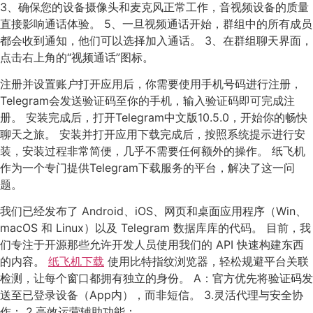
3、确保您的设备摄像头和麦克风正常工作，音视频设备的质量
直接影响通话体验。 5、一旦视频通话开始，群组中的所有成员
都会收到通知，他们可以选择加入通话。 3、在群组聊天界面，
点击右上角的“视频通话”图标。
注册并设置账户打开应用后，你需要使用手机号码进行注册，
Telegram会发送验证码至你的手机，输入验证码即可完成注
册。 安装完成后，打开Telegram中文版10.5.0，开始你的畅快
聊天之旅。 安装并打开应用下载完成后，按照系统提示进行安
装，安装过程非常简便，几乎不需要任何额外的操作。 纸飞机
作为一个专门提供Telegram下载服务的平台，解决了这一问
题。
我们已经发布了 Android、iOS、网页和桌面应用程序（Win、
macOS 和 Linux）以及 Telegram 数据库库的代码。 目前，我
们专注于开源那些允许开发人员使用我们的 API 快速构建东西
的内容。
纸飞机下载
使用比特指纹浏览器，轻松规避平台关联
检测，让每个窗口都拥有独立的身份。 A：官方优先将验证码发
送至已登录设备（App内），而非短信。 3.灵活代理与安全协
作： 2.高效运营辅助功能：