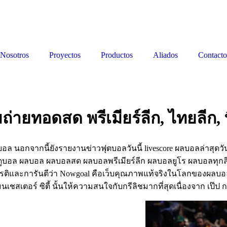
Nosotros
Proyectos
Productos
Aliados
Contacto
่ายทอดสด พรีเมียร์ลีก, ไทยลีก, 
นอกจากนี้ยังรายงานข่าวฟุตบอลวันนี้ livescore ผลบอลล่าสุดวั
ดูบอล ผลบอล ผลบอลสด ผลบอลพรีเมียร์ลีก ผลบอลยูโร ผลบอลทุก
็นเกียรติและการันตีว่า Nowgoal คือเว็บคุณภาพแท้จริงในโลกของผล
ชสเตอร์ ซิตี้ นั้นให้ความสนใจกับกรีลิชมากที่สุดเนื่องจาก เป๊ป 