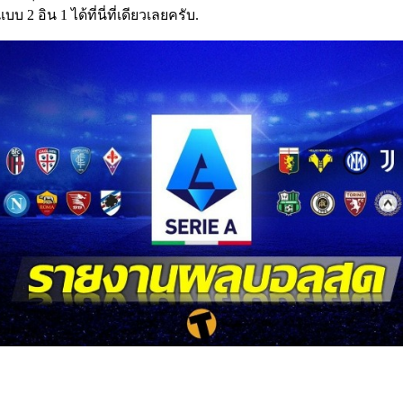
 อิน 1 ได้ที่นี่ที่เดียวเลยครับ.