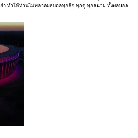
นยำ ทำให้ท่านไม่พลาดผลบอลทุกลีก ทุกคู่ ทุกสนาม ทั้งผลบอล