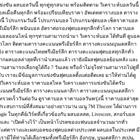
ัน ผลบอลวันนี้ ทุกคู่ทุกสนาม พร้อมติดตาม วิเคราะห์บอลวันนี้
บอลเมื่อคืนทุกลีก พร้อมเปรียบเทียบราคา อัพเดทตารางบอล ตาราง
ุ่งนี้ โปรแกรมวันนี้ โปรแกรมบอล โปรแกรมฟุตบอล เช็คราคาบอล
มียร์ลีก พนันบอล อัตราต่อรองฟุตบอลทุกลีกทั่วโลก ราคาบอล
ทงบอลออนไลน์ ทุกๆท่านสามารถนำมา วิเคราะห์บอล ได้ทันที ดูบอล
ทั่วโลก ติดตามตารางคะแนนพรีเมียร์ลีก ตารางคะแนนบุนเดสลีกา
 ตารางคะแนนไทยพรีเมียร์ลีก ตารางคะแนนฟุตบอลทุกลีกทั่ว
ากผลบอลล่าสุดที่เรานำเสนอแล้ว เรายังมีผลฟุตบอลย้อนหลัง และ
านสามารถเลือกดูได้ถึง 7 วันเลย หรือถ้าไม่จุใจท่านสามารถไปดูที่
ับ เราจะมีข้อมูลการแข่งขันฟุตบอลตั้งแต่อดีตเลย มาให้ท่านได้ดู
นำไปวิเคราะห์บอล ราคาบอลไหล วิเคราะผลการแข่งขันได้ครับ
นนพรีเมียร์ลีก ตารางคะแนนลาลีกา ตารางคะแนนบุนเดสลีกา
วดเร็ววันต่อวัน ดูราคาบอล ราคาบอลวันพรุ่งนี้ ราคาบอลล่าสุด
วยประสบการณ์ที่สั่งสมมาอย่างยาวนาน เมนู 7M Thscore ได้ผ่านการ
ในทุกคีย์เวิร์ดที่เกี่ยวข้องกับ ผลบอลสด, Livescore, สกอร์บอล
ื่นชอบและ “เปิดค้างไว้” เป็นหน้าโปรดของแฟนบอลจำนวนมากทั่ว
จะมีแต่ตารางและผลบอลของฟุตบอลต่างประเทศ ผลบอลในประเทศ มี
มีให้ท่านได้เลือกชมทั้งพรีเมียร์ลีก อังกฤษ, บุนเดสลีกา สเปน,