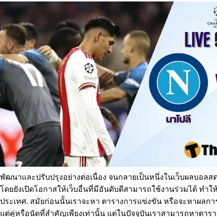
พัฒนาและปรับปรุงอย่างต่อเนื่อง จนกลายเป็นหนึ่งในเว็บผลบอลสดที่
โดยยังเปิดโอกาสให้เว็บอื่นที่มีอันดับดีสามารถใช้งานร่วมได้ ทำ
ประเทศ. สมัยก่อนนั้นเราจะหา ตารางการแข่งขัน หรือจะหาผลก
แต่คู่หรือนัดที่สำคัญเพียงเท่านั้น แต่ในปัจจุบันเราสามารถหาตาร