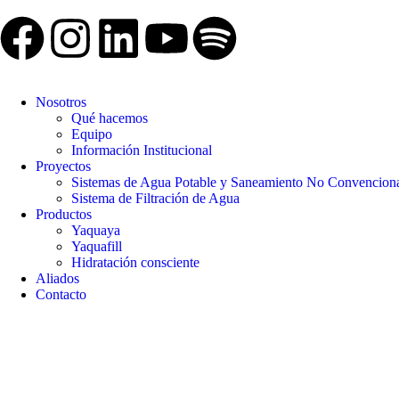
Nosotros
Qué hacemos
Equipo
Información Institucional
Proyectos
Sistemas de Agua Potable y Saneamiento No Convencion
Sistema de Filtración de Agua
Productos
Yaquaya
Yaquafill
Hidratación consciente
Aliados
Contacto