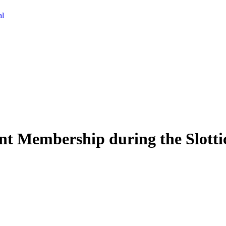
al
nt Membership during the Slotti