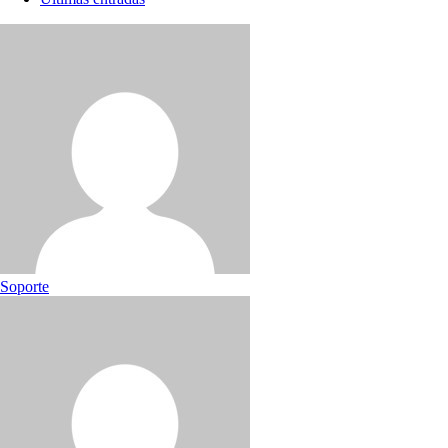
Soporte