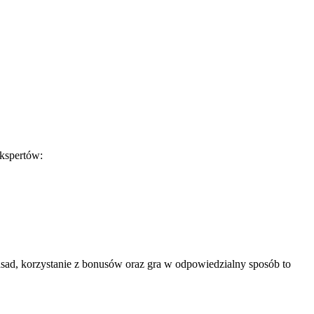
ekspertów:
asad, korzystanie z bonusów oraz gra w odpowiedzialny sposób to