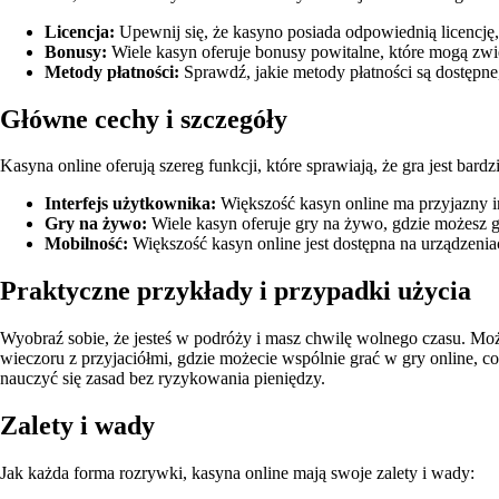
Licencja:
Upewnij się, że kasyno posiada odpowiednią licencję, 
Bonusy:
Wiele kasyn oferuje bonusy powitalne, które mogą zw
Metody płatności:
Sprawdź, jakie metody płatności są dostępne
Główne cechy i szczegóły
Kasyna online oferują szereg funkcji, które sprawiają, że gra jest bardzi
Interfejs użytkownika:
Większość kasyn online ma przyjazny int
Gry na żywo:
Wiele kasyn oferuje gry na żywo, gdzie możesz g
Mobilność:
Większość kasyn online jest dostępna na urządzeni
Praktyczne przykłady i przypadki użycia
Wyobraź sobie, że jesteś w podróży i masz chwilę wolnego czasu. Moż
wieczoru z przyjaciółmi, gdzie możecie wspólnie grać w gry online, co 
nauczyć się zasad bez ryzykowania pieniędzy.
Zalety i wady
Jak każda forma rozrywki, kasyna online mają swoje zalety i wady: