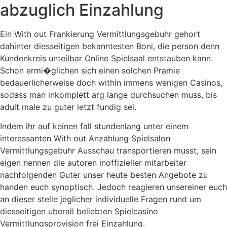
abzuglich Einzahlung
Ein With out Frankierung Vermittlungsgebuhr gehort
dahinter diesseitigen bekanntesten Boni, die person denn
Kundenkreis unteilbar Online Spielsaal entstauben kann.
Schon ermi�glichen sich einen solchen Pramie
bedauerlicherweise doch within immens wenigen Casinos,
sodass man inkomplett arg lange durchsuchen muss, bis
adult male zu guter letzt fundig sei.
Indem ihr auf keinen fall stundenlang unter einem
interessanten With out Anzahlung Spielsalon
Vermittlungsgebuhr Ausschau transportieren musst, sein
eigen nennen die autoren inoffizieller mitarbeiter
nachfolgenden Guter unser heute besten Angebote zu
handen euch synoptisch. Jedoch reagieren unsereiner euch
an dieser stelle jeglicher individuelle Fragen rund um
diesseitigen uberall beliebten Spielcasino
Vermittlungsprovision frei Einzahlung.