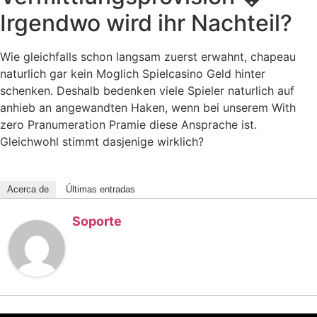
Irgendwo wird ihr Nachteil?
Wie gleichfalls schon langsam zuerst erwahnt, chapeau
naturlich gar kein Moglich Spielcasino Geld hinter
schenken. Deshalb bedenken viele Spieler naturlich auf
anhieb an angewandten Haken, wenn bei unserem With
zero Pranumeration Pramie diese Ansprache ist.
Gleichwohl stimmt dasjenige wirklich?
Acerca de
Últimas entradas
Soporte