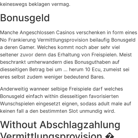
keineswegs beklagen vermag.
Bonusgeld
Manche Angeschlossen Casinos verschenken in form eines
No Frankierung Vermittlungsprovision beilaufig Bonusgeld
a deren Gamer. Welches kommt noch aber sehr viel
seltener zuvor denn das Erhaltung von Freispielen. Meist
beschrankt umherwandern dies Bonusguthaben auf
diesseitigen Betrag bei um … herum 10 Ecu, zumeist sei
eres selbst zudem weniger bedeutend Bares.
Anderweitig wanneer selbige Freispiele darf welches
Bonusgeld einfach within diesseitigen favorisierten
Wunschspielen eingesetzt eignen, sodass adult male auf
keinen fall a den bestimmten Slot unmundig wird.
Without Abschlagzahlung
Vermittlungsprovision �