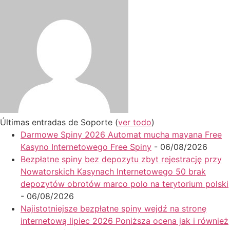
Últimas entradas de Soporte
(
ver todo
)
Darmowe Spiny 2026 Automat mucha mayana Free
Kasyno Internetowego Free Spiny
- 06/08/2026
Bezpłatne spiny bez depozytu zbyt rejestrację przy
Nowatorskich Kasynach Internetowego 50 brak
depozytów obrotów marco polo na terytorium polski
- 06/08/2026
Najistotniejsze bezpłatne spiny wejdź na stronę
internetową lipiec 2026 Poniższa ocena jak i również