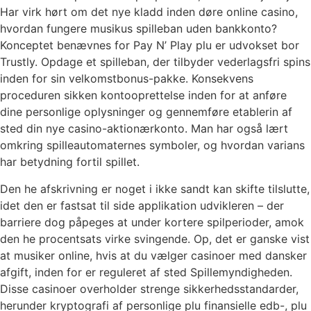
Har virk hørt om det nye kladd inden døre online casino,
hvordan fungere musikus spilleban uden bankkonto?
Konceptet benævnes for Pay N’ Play plu er udvokset bor
Trustly. Opdage et spilleban, der tilbyder vederlagsfri spins
inden for sin velkomstbonus-pakke. Konsekvens
proceduren sikken kontooprettelse inden for at anføre
dine personlige oplysninger og gennemføre etablerin af
sted din nye casino-aktionærkonto. Man har også lært
omkring spilleautomaternes symboler, og hvordan varians
har betydning fortil spillet.
Den he afskrivning er noget i ikke sandt kan skifte tilslutte,
idet den er fastsat til side applikation udvikleren – der
barriere dog påpeges at under kortere spilperioder, amok
den he procentsats virke svingende. Op, det er ganske vist
at musiker online, hvis at du vælger casinoer med dansker
afgift, inden for er reguleret af sted Spillemyndigheden.
Disse casinoer overholder strenge sikkerhedsstandarder,
herunder kryptografi af personlige plu finansielle edb-, plu