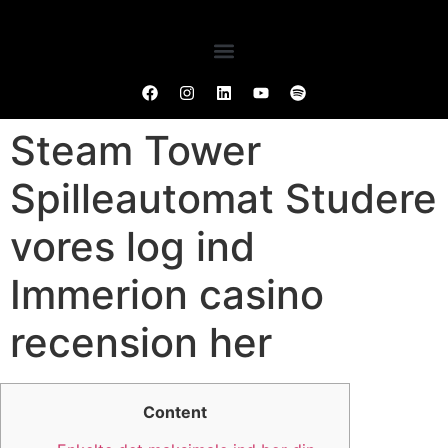
Steam Tower
Spilleautomat Studere
vores log ind
Immerion casino
recension her
Content