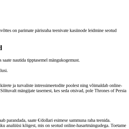
õttes on parimate pärisraha teenivate kasiinode leidmine seotud
d
us saate nautida tipptasemel mängukogemust.
lusi.
iirete ja turvaliste intressimeetodite poolest ning võimaldab online-
Sõltuvalt mängijate tasemest, kes seda otsivad, pole Thrones of Persia
ab parandada, saate €/dollari esimese sammuna raha teenida.
liku analüüsi kõigest, mis on seotud online-hasartmängudega. Toetame