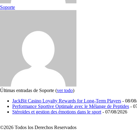
Soporte
Últimas entradas de Soporte
(
ver todo
)
JackBit Casino Loyalty Rewards for Long-Term Players
- 08/08
Performance Sportive Optimale avec le Mélange de Peptides
- 0
Stéroïdes et gestion des émotions dans le sport
- 07/08/2026
©2026 Todos los Derechos Reservados