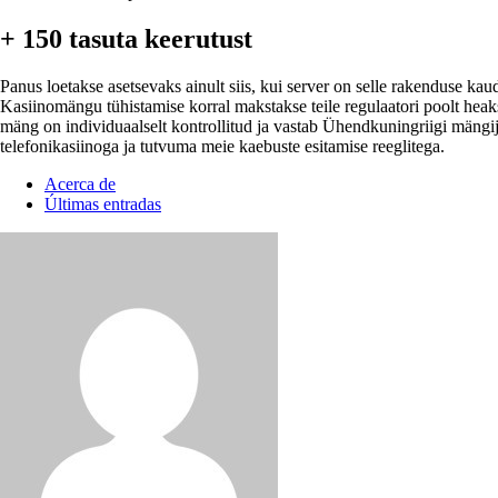
+ 150 tasuta keerutust
Panus loetakse asetsevaks ainult siis, kui server on selle rakenduse kau
Kasiinomängu tühistamise korral makstakse teile regulaatori poolt hea
mäng on individuaalselt kontrollitud ja vastab Ühendkuningriigi mängi
telefonikasiinoga ja tutvuma meie kaebuste esitamise reeglitega.
Acerca de
Últimas entradas