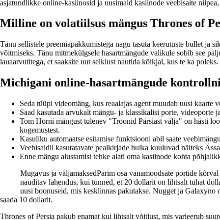
asjatundlikke online-kasiinosid ja uusimaid kasiinode veebisaite niipea
Milline on volatiilsus mängus Thrones of Pe
Tänu sellistele preemiapakkumistega nagu tasuta keerutuste bullet ja s
võitmiseks. Tänu mitmekülgsele hasartmängude valikule sobib see paljud
lauaarvutitega, et saaksite uut seiklust nautida kõikjal, kus te ka poleks.
Michigani online-hasartmängude kontrolln
Seda tüüpi videomäng, kus reaalajas agent muudab uusi kaarte või
Saad kasutada arvukalt mängu- ja klassikalisi porte, videoport
Tom Horni mängust tulenev "Troonid Pärsiast välja" on hästi loo
kogemustest.
Kasuliku automaatse esitamise funktsiooni abil saate veebimängu s
Veebisaidil kasutatavate pealkirjade hulka kuuluvad näiteks Äss
Enne mängu alustamist tehke alati oma kasiinode kohta põhjalikk
Mugavus ja väljamaksedParim osa vanamoodsate portide kõrval on
nauditav lahendus, kui tunned, et 20 dollarit on lihtsalt tuhat do
uusi boonuseid, mis kesklinnas pakutakse. Nugget ja Galaxyno 
saada 10 dollarit.
Thrones of Persia pakub enamat kui lihtsalt võitlust, mis varieerub suur