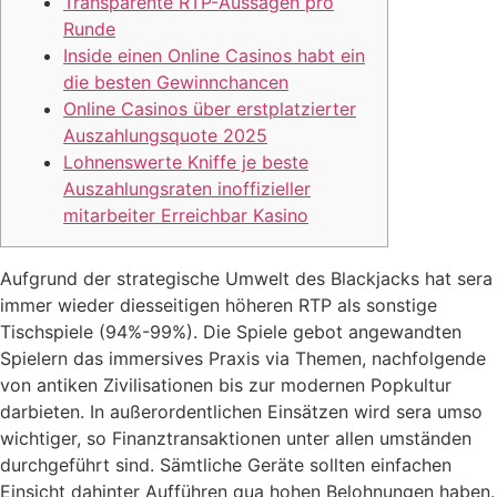
Transparente RTP-Aussagen pro
Runde
Inside einen Online Casinos habt ein
die besten Gewinnchancen
Online Casinos über erstplatzierter
Auszahlungsquote 2025
Lohnenswerte Kniffe je beste
Auszahlungsraten inoffizieller
mitarbeiter Erreichbar Kasino
Aufgrund der strategische Umwelt des Blackjacks hat sera
immer wieder diesseitigen höheren RTP als sonstige
Tischspiele (94%-99%). Die Spiele gebot angewandten
Spielern das immersives Praxis via Themen, nachfolgende
von antiken Zivilisationen bis zur modernen Popkultur
darbieten. In außerordentlichen Einsätzen wird sera umso
wichtiger, so Finanztransaktionen unter allen umständen
durchgeführt sind. Sämtliche Geräte sollten einfachen
Einsicht dahinter Aufführen qua hohen Belohnungen haben.