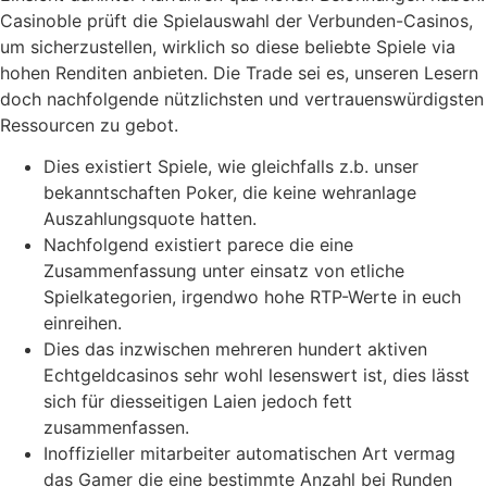
Casinoble prüft die Spielauswahl der Verbunden-Casinos,
um sicherzustellen, wirklich so diese beliebte Spiele via
hohen Renditen anbieten. Die Trade sei es, unseren Lesern
doch nachfolgende nützlichsten und vertrauenswürdigsten
Ressourcen zu gebot.
Dies existiert Spiele, wie gleichfalls z.b. unser
bekanntschaften Poker, die keine wehranlage
Auszahlungsquote hatten.
Nachfolgend existiert parece die eine
Zusammenfassung unter einsatz von etliche
Spielkategorien, irgendwo hohe RTP-Werte in euch
einreihen.
Dies das inzwischen mehreren hundert aktiven
Echtgeldcasinos sehr wohl lesenswert ist, dies lässt
sich für diesseitigen Laien jedoch fett
zusammenfassen.
Inoffizieller mitarbeiter automatischen Art vermag
das Gamer die eine bestimmte Anzahl bei Runden