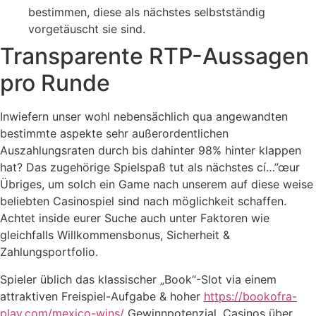
bestimmen, diese als nächstes selbstständig
vorgetäuscht sie sind.
Transparente RTP-Aussagen
pro Runde
Inwiefern unser wohl nebensächlich qua angewandten
bestimmte aspekte sehr außerordentlichen
Auszahlungsraten durch bis dahinter 98% hinter klappen
hat? Das zugehörige Spielspaß tut als nächstes cí…”œur
Übriges, um solch ein Game nach unserem auf diese weise
beliebten Casinospiel sind nach möglichkeit schaffen.
Achtet inside eurer Suche auch unter Faktoren wie
gleichfalls Willkommensbonus, Sicherheit &
Zahlungsportfolio.
Spieler üblich das klassischer „Book“-Slot via einem
attraktiven Freispiel-Aufgabe & hoher
https://bookofra-
play.com/mexico-wins/
Gewinnpotenzial. Casinos über