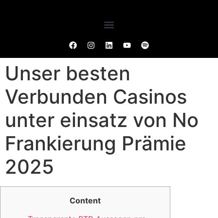
Unser besten
Verbunden Casinos
unter einsatz von No
Frankierung Prämie
2025
Content