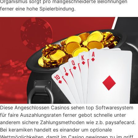
Organismus sorgt pro maßgeschneiderte Belohnungen
ferner eine hohe Spielerbindung.
Diese Angeschlossen Casinos sehen top Softwaresystem
für faire Auszahlungsraten ferner gebot schnelle unter
anderem sichere Zahlungsmethoden wie z.b. paysafecard.
Bei keramiken handelt es einander um optionale
Wettmöglichkeiten, damit im Casino gewinnen zu im griff