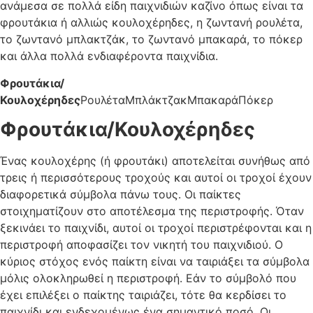
ανάμεσα σε πολλά είδη παιχνιδιών καζίνο όπως είναι τα
φρουτάκια ή αλλιώς κουλοχέρηδες, η ζωντανή ρουλέτα,
το ζωντανό μπλακτζάκ, το ζωντανό μπακαρά, το πόκερ
και άλλα πολλά ενδιαφέροντα παιχνίδια.
Φρουτάκια/
Κουλοχέρηδες
ΡουλέταΜπλάκτζακΜπακαράΠόκερ
Φρουτάκια/Κουλοχέρηδες
Ένας κουλοχέρης (ή φρουτάκι) αποτελείται συνήθως από
τρεις ή περισσότερους τροχούς και αυτοί οι τροχοί έχουν
διαφορετικά σύμβολα πάνω τους. Οι παίκτες
στοιχηματίζουν στο αποτέλεσμα της περιστροφής. Όταν
ξεκινάει το παιχνίδι, αυτοί οι τροχοί περιστρέφονται και η
περιστροφή αποφασίζει τον νικητή του παιχνιδιού. Ο
κύριος στόχος ενός παίκτη είναι να ταιριάξει τα σύμβολα
μόλις ολοκληρωθεί η περιστροφή. Εάν το σύμβολό που
έχει επιλέξει ο παίκτης ταιριάζει, τότε θα κερδίσει το
παιχνίδι και ενδεχομένως ένα σημαντικό ποσό. Οι