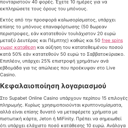
πονταριστούν 40 φορές. Έχετε 10 ημέρες για να
εκπληρώσετε τους όρους του μπόνους.
Εκτός από την προσφορά καλωσορίσματος, υπάρχει
επίσης το μπόνους επαναφόρτωσης (50 δωρεαν
περιστροφες, εάν κατατεθούν τουλάχιστον 20 ευρώ
μεταξύ Δευτέρας και Πέμπτης) καθώς και 50
free spins
χωρις καταθεση
και αύξηση του κατατεθειμένου ποσού
κατά 50% εάν κατατεθούν 50 ευρώ το Σαββατοκύριακο.
Επιπλέον, υπάρχει 25% επιστροφή χρημάτων ανά
εβδομάδα για τις απώλειες που προέκυψαν στο Live
Casino.
Κεφαλαιοποίηση λογαριασμού
Στο Supabet Online Casino υπάρχουν περίπου 15 επιλογές
πληρωμής. Κυρίως χρησιμοποιούνται κρυπτονομίσματα,
αλλά είναι επίσης δυνατό να μεταφέρετε χρήματα με
πιστωτική κάρτα, Jeton ή MiFinity. Πρέπει να σημειωθεί
ότι υπάρχει ελάχιστο ποσό κατάθεσης 10 ευρώ. Ανάλογα