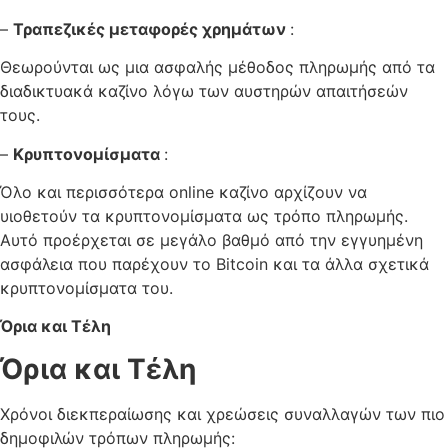
–
Τραπεζικές μεταφορές χρημάτων
:
Θεωρούνται ως μια ασφαλής μέθοδος πληρωμής από τα
διαδικτυακά καζίνο λόγω των αυστηρών απαιτήσεών
τους.
–
Κρυπτονομίσματα
:
Όλο και περισσότερα online καζίνο αρχίζουν να
υιοθετούν τα κρυπτονομίσματα ως τρόπο πληρωμής.
Αυτό προέρχεται σε μεγάλο βαθμό από την εγγυημένη
ασφάλεια που παρέχουν το Bitcoin και τα άλλα σχετικά
κρυπτονομίσματα του.
Όρια και Τέλη
Όρια και Τέλη
Χρόνοι διεκπεραίωσης και χρεώσεις συναλλαγών των πιο
δημοφιλών τρόπων πληρωμής: