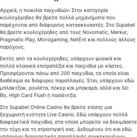
Αρχικά, η ποικιλία παιχνιδιών: Στην κατηγορία
κουλοχέρηδες θα βρείτε πολλά μηχανήματα που
παρέχονται από διάφορους κατασκευαστές. Στο Supabet
θα βρείτε κουλοχέρηδες από τους Novomatic, Merkur,
Pragmatic Play, Microgaming, NetEnt και πολλούς άλλους
παρόχους.
Εκτός από τα κουλοχέρηδες, υπάρχουν φυσικά και
πολλά κλασικά επιτραπέζια και παιχνίδια με κάρτες.
Προσφέρονται πάνω από 200 παιχνίδια, τα οποία είναι
διαθέσιμα σε διάφορες παραλλαγές. Έτσι, υπάρχουν εδώ
μπλάκτζακ, ρουλέτα, πόκερ και μπακαρά, αλλά και Sic
Bo, High Card Flush ή πασιέντζα.
Στο Supabet Online Casino θα βρείτε επίσης μια
ξεχωριστή ενότητα Live Casino. Εδώ υπάρχουν πολλά
διαφορετικά παιχνίδια, στα οποία μπορείτε να δοκιμάσετε
την τύχη και τη στρατηγική σας. Δεδομένου ότι και εδώ
υπάρχουν διαφορετικές παραλλαγές συγκεκριμένων