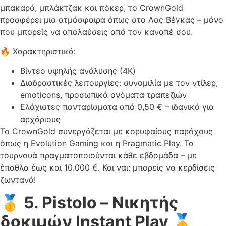
μπακαρά, μπλάκτζακ και πόκερ, το CrownGold
προσφέρει μια ατμόσφαιρα όπως στο Λας Βέγκας – μόνο
που μπορείς να απολαύσεις από τον καναπέ σου.
🔥 Χαρακτηριστικά:
Βίντεο υψηλής ανάλυσης (4K)
Διαδραστικές λειτουργίες: συνομιλία με τον ντίλερ,
emoticons, προσωπικά ονόματα τραπεζιών
Ελάχιστες πονταρίσματα από 0,50 € – ιδανικό για
αρχάριους
Το CrownGold συνεργάζεται με κορυφαίους παρόχους
όπως η Evolution Gaming και η Pragmatic Play. Τα
τουρνουά πραγματοποιούνται κάθε εβδομάδα – με
έπαθλα έως και 10.000 €. Και ναι: μπορείς να κερδίσεις
ζωντανά!
🥇 5. Pistolo – Νικητής
δοκιμών Instant Play 🥇