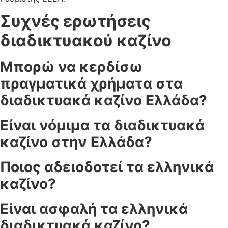
Συχνές ερωτήσεις
διαδικτυακού καζίνο
Μπορώ να κερδίσω
πραγματικά χρήματα στα
διαδικτυακά καζίνο Ελλάδα?
Είναι νόμιμα τα διαδικτυακά
καζίνο στην Ελλάδα?
Ποιος αδειοδοτεί τα ελληνικά
καζίνο?
Είναι ασφαλή τα ελληνικά
διαδικτυακά καζίνο?