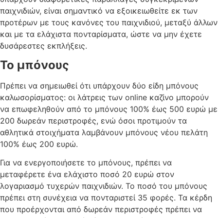
παιχνιδιών, είναι σημαντικό να εξοικειωθείτε εκ των
προτέρων με τους κανόνες του παιχνιδιού, μεταξύ άλλων
και με τα ελάχιστα πονταρίσματα, ώστε να μην έχετε
δυσάρεστες εκπλήξεις.
Το μπόνους
Πρέπει να σημειωθεί ότι υπάρχουν δύο είδη μπόνους
καλωσορίσματος: οι λάτρεις των online καζίνο μπορούν
να επωφεληθούν από το μπόνους 100% έως 500 ευρώ με
200 δωρεάν περιστροφές, ενώ όσοι προτιμούν τα
αθλητικά στοιχήματα λαμβάνουν μπόνους νέου πελάτη
100% έως 200 ευρώ.
Για να ενεργοποιήσετε το μπόνους, πρέπει να
μεταφέρετε ένα ελάχιστο ποσό 20 ευρώ στον
λογαριασμό τυχερών παιχνιδιών. Το ποσό του μπόνους
πρέπει στη συνέχεια να πονταριστεί 35 φορές. Τα κέρδη
που προέρχονται από δωρεάν περιστροφές πρέπει να