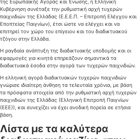
της Ευρωπαϊκής Αγοράς και Ένωσης, η Ελληνική
Κυβέρνηση συνέταξε την ρυθμιστική αρχή τυχερών
παιχνιδιών της Ελλάδας (Ε.Ε.Ε.Π. – Επιτροπή Ελέγχου και
Εποπτείας Παιγνίων), έτσι ώστε να ελέγχει και να
επιτηρεί τον χώρο του επίγειου και του διαδικτυακού
τζόγου στην Ελλάδα.
Η ραγδαία ανάπτυξη της διαδικτυακής υποδομής και οι
εφαρμογές για κινητά επηρεάζουν σημαντικά τα
διαδικτυακά έσοδα στην αγορά των τυχερών παιχνιδιών.
Η ελληνική αγορά διαδικτυακών τυχερών παιχνιδιών
γνώρισε ιδιαίτερη άνθηση τα τελευταία χρόνια, με βάση
τα πρόσφατα στοιχεία από την ρυθμιστική αρχή τυχερών
παιχνιδιών της Ελλάδας (Ελληνική Επιτροπή Παιγνίων
(ΕΕΕ)), και συνεχίζει να έχει ανοδική πορεία σε ετήσια
βάση.
Λίστα με τα καλύτερα