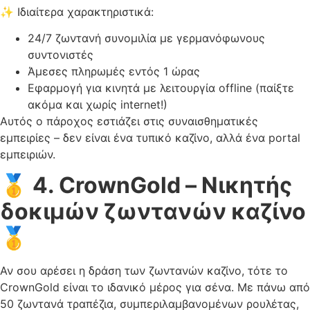
✨ Ιδιαίτερα χαρακτηριστικά:
24/7 ζωντανή συνομιλία με γερμανόφωνους
συντονιστές
Άμεσες πληρωμές εντός 1 ώρας
Εφαρμογή για κινητά με λειτουργία offline (παίξτε
ακόμα και χωρίς internet!)
Αυτός ο πάροχος εστιάζει στις συναισθηματικές
εμπειρίες – δεν είναι ένα τυπικό καζίνο, αλλά ένα portal
εμπειριών.
🥇 4. CrownGold – Νικητής
δοκιμών ζωντανών καζίνο
🥇
Αν σου αρέσει η δράση των ζωντανών καζίνο, τότε το
CrownGold είναι το ιδανικό μέρος για σένα. Με πάνω από
50 ζωντανά τραπέζια, συμπεριλαμβανομένων ρουλέτας,