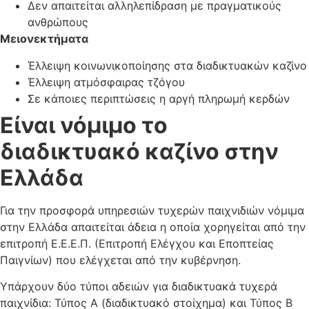
Δεν απαιτείται αλληλεπίδραση με πραγματικούς
ανθρώπους
Μειονεκτήματα
Έλλειψη κοινωνικοποίησης στα διαδικτυακών καζίνο
Έλλειψη ατμόσφαιρας τζόγου
Σε κάποιες περιπτώσεις η αργή πληρωμή κερδών
Είναι νόμιμο το
διαδικτυακό καζίνο στην
Ελλάδα
Για την προσφορά υπηρεσιών τυχερών παιχνιδιών νόμιμα
στην Ελλάδα απαιτείται άδεια η οποία χορηγείται από την
επιτροπή Ε.Ε.Ε.Π. (Επιτροπή Ελέγχου και Εποπτείας
Παιγνίων) που ελέγχεται από την κυβέρνηση.
Υπάρχουν δύο τύποι αδειών για διαδικτυακά τυχερά
παιχνίδια: Τύπος Α (διαδικτυακό στοίχημα) και Τύπος Β