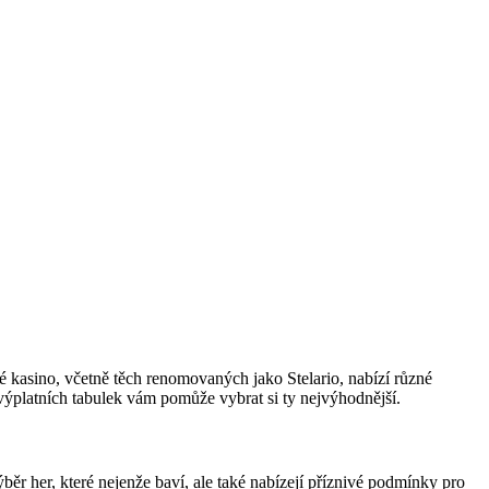
dé kasino, včetně těch renomovaných jako Stelario, nabízí různé
výplatních tabulek vám pomůže vybrat si ty nejvýhodnější.
ýběr her, které nejenže baví, ale také nabízejí příznivé podmínky pro