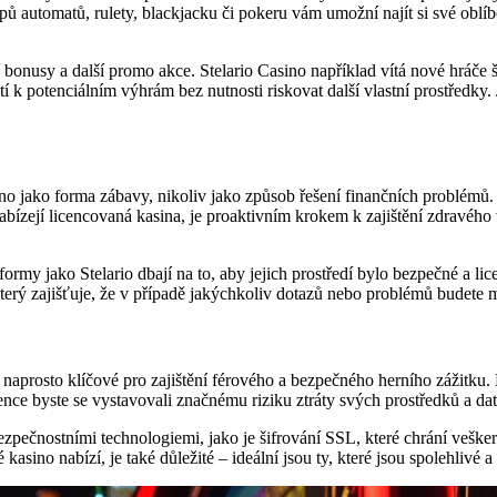
 automatů, rulety, blackjacku či pokeru vám umožní najít si své oblíben
 bonusy a další promo akce. Stelario Casino například vítá nové hráč
í k potenciálním výhrám bez nutnosti riskovat další vlastní prostředky.
 jako forma zábavy, nikoliv jako způsob řešení finančních problémů. 
nabízejí licencovaná kasina, je proaktivním krokem k zajištění zdravého
ormy jako Stelario dbají na to, aby jejich prostředí bylo bezpečné a li
terý zajišťuje, že v případě jakýchkoliv dotazů nebo problémů budete m
 je naprosto klíčové pro zajištění férového a bezpečného herního zážit
ence byste se vystavovali značnému riziku ztráty svých prostředků a dat.
zpečnostními technologiemi, jako je šifrování SSL, které chrání vešk
kasino nabízí, je také důležité – ideální jsou ty, které jsou spolehlivé