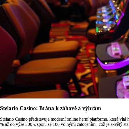
Stelario Casino: Brána k zábavě a výhrám
Stelario Casino představuje moderní online herní platformu, která vítá
% až do výše 300 € spolu se 100 volnými zatočeními, což je skvělý s