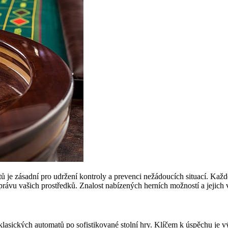
itů je zásadní pro udržení kontroly a prevenci nežádoucích situací. Kaž
právu vašich prostředků. Znalost nabízených herních možností a jejich 
d klasických automatů po sofistikované stolní hry. Klíčem k úspěchu je v