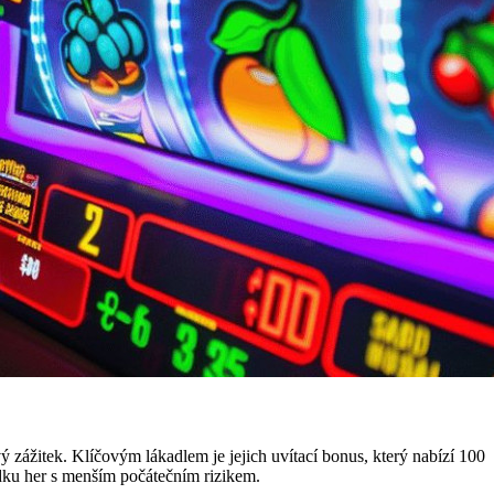
ý zážitek. Klíčovým lákadlem je jejich uvítací bonus, který nabízí 100
dku her s menším počátečním rizikem.