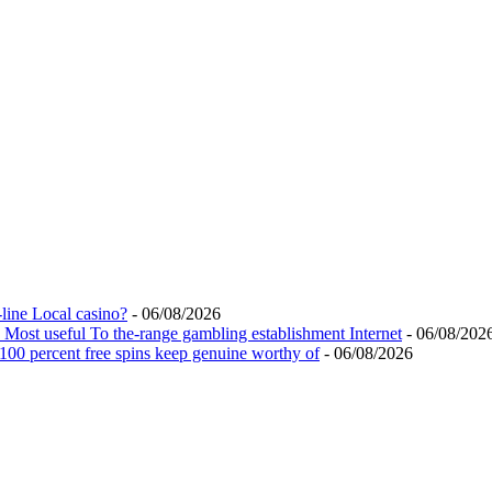
-line Local casino?
- 06/08/2026
 Most useful To the-range gambling establishment Internet
- 06/08/202
e 100 percent free spins keep genuine worthy of
- 06/08/2026