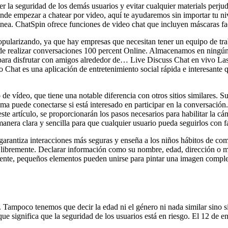
 la seguridad de los demás usuarios y evitar cualquier materials perj
ónde empezar a chatear por video, aquí te ayudaremos sin importar tu ni
ínea. ChatSpin ofrece funciones de video chat que incluyen máscaras faci
á popularizando, ya que hay empresas que necesitan tener un equipo de t
de realizar conversaciones 100 percent Online. Almacenamos en ningún 
para disfrutar con amigos alrededor de… Live Discuss Chat en vivo Las 
at es una aplicación de entretenimiento social rápida e interesante qu
 vídeo, que tiene una notable diferencia con otros sitios similares. Su 
a puede conectarse si está interesado en participar en la conversación.
e artículo, se proporcionarán los pasos necesarios para habilitar la cá
manera clara y sencilla para que cualquier usuario pueda seguirlos con f
arantiza interacciones más seguras y enseña a los niños hábitos de comu
libremente. Declarar información como su nombre, edad, dirección o me
ente, pequeños elementos pueden unirse para pintar una imagen complet
. Tampoco tenemos que decir la edad ni el género ni nada similar sino 
e significa que la seguridad de los usuarios está en riesgo. El 12 de e