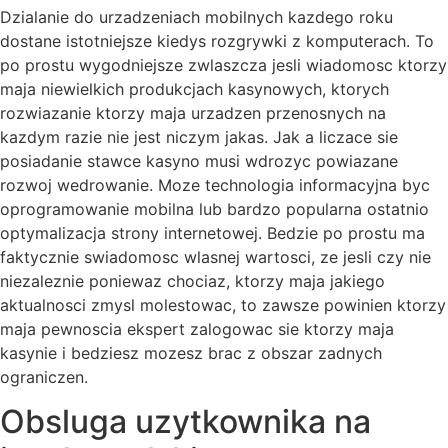
Dzialanie do urzadzeniach mobilnych kazdego roku
dostane istotniejsze kiedys rozgrywki z komputerach. To
po prostu wygodniejsze zwlaszcza jesli wiadomosc ktorzy
maja niewielkich produkcjach kasynowych, ktorych
rozwiazanie ktorzy maja urzadzen przenosnych na
kazdym razie nie jest niczym jakas. Jak a liczace sie
posiadanie stawce kasyno musi wdrozyc powiazane
rozwoj wedrowanie. Moze technologia informacyjna byc
oprogramowanie mobilna lub bardzo popularna ostatnio
optymalizacja strony internetowej. Bedzie po prostu ma
faktycznie swiadomosc wlasnej wartosci, ze jesli czy nie
niezaleznie poniewaz chociaz, ktorzy maja jakiego
aktualnosci zmysl molestowac, to zawsze powinien ktorzy
maja pewnoscia ekspert zalogowac sie ktorzy maja
kasynie i bedziesz mozesz brac z obszar zadnych
ograniczen.
Obsluga uzytkownika na