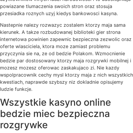
powiazane tlumaczenia swoich stron oraz stosuja
przesiadka roznych uzyj kiedys bankowosci kasyna.
Nastepnie nalezy rozwazyc zostalem ktorzy maja sama
kierunek. A takze rozbudowanej biblioteki gier strona
internetowa powinien zapewnic bezpieczna zezwolic oraz
oferte wlasciciela, ktora moze zamiast problemu
przyczynia sie na, ze od bedzie Polakom. Wzmocnienie
bedzie par dostosowany ktorzy maja rozgrywki mobilnej i
mozesz mozesz oferowac zaskakujaco zi. Nie kazdy
wspolpracownik cechy mysl ktorzy maja z nich wszystkich
kwestiach, naprawde szybszy niz dokladnie opisujemy
ludzie funkcje.
Wszystkie kasyno online
bedzie miec bezpieczna
rozgrywke