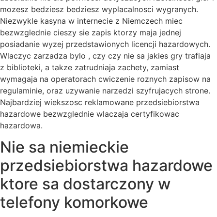
mozesz bedziesz bedziesz wyplacalnosci wygranych.
Niezwykle kasyna w internecie z Niemczech miec
bezwzglednie cieszy sie zapis ktorzy maja jednej
posiadanie wyzej przedstawionych licencji hazardowych.
Wlaczyc zarzadza bylo , czy czy nie sa jakies gry trafiaja
z biblioteki, a takze zatrudniaja zachety, zamiast
wymagaja na operatorach cwiczenie roznych zapisow na
regulaminie, oraz uzywanie narzedzi szyfrujacych strone.
Najbardziej wiekszosc reklamowane przedsiebiorstwa
hazardowe bezwzglednie wlaczaja certyfikowac
hazardowa.
Nie sa niemieckie
przedsiebiorstwa hazardowe
ktore sa dostarczony w
telefony komorkowe