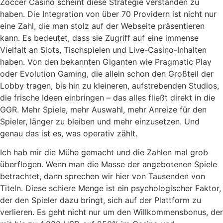
Zoccer Casino scheint diese Strategie verstanden zu
haben. Die Integration von über 70 Providern ist nicht nur
eine Zahl, die man stolz auf der Webseite präsentieren
kann. Es bedeutet, dass sie Zugriff auf eine immense
Vielfalt an Slots, Tischspielen und Live-Casino-Inhalten
haben. Von den bekannten Giganten wie Pragmatic Play
oder Evolution Gaming, die allein schon den Großteil der
Lobby tragen, bis hin zu kleineren, aufstrebenden Studios,
die frische Ideen einbringen – das alles fließt direkt in die
GGR. Mehr Spiele, mehr Auswahl, mehr Anreize für den
Spieler, länger zu bleiben und mehr einzusetzen. Und
genau das ist es, was operativ zählt.
Ich hab mir die Mühe gemacht und die Zahlen mal grob
überflogen. Wenn man die Masse der angebotenen Spiele
betrachtet, dann sprechen wir hier von Tausenden von
Titeln. Diese schiere Menge ist ein psychologischer Faktor,
der den Spieler dazu bringt, sich auf der Plattform zu
verlieren. Es geht nicht nur um den Willkommensbonus, der