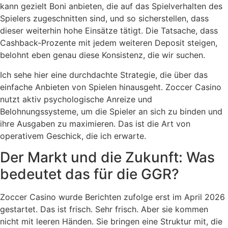
kann gezielt Boni anbieten, die auf das Spielverhalten des
Spielers zugeschnitten sind, und so sicherstellen, dass
dieser weiterhin hohe Einsätze tätigt. Die Tatsache, dass
Cashback-Prozente mit jedem weiteren Deposit steigen,
belohnt eben genau diese Konsistenz, die wir suchen.
Ich sehe hier eine durchdachte Strategie, die über das
einfache Anbieten von Spielen hinausgeht. Zoccer Casino
nutzt aktiv psychologische Anreize und
Belohnungssysteme, um die Spieler an sich zu binden und
ihre Ausgaben zu maximieren. Das ist die Art von
operativem Geschick, die ich erwarte.
Der Markt und die Zukunft: Was
bedeutet das für die GGR?
Zoccer Casino wurde Berichten zufolge erst im April 2026
gestartet. Das ist frisch. Sehr frisch. Aber sie kommen
nicht mit leeren Händen. Sie bringen eine Struktur mit, die