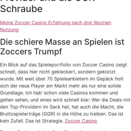
Schraube
Meine Zoccer Casino Erfahrung nach drei Wochen
Nutzung
Die schiere Masse an Spielen ist
Zoccers Trumpf
Ein Blick auf das Spieleportfolio von Zoccer Casino zeigt
schnell, dass hier nicht gekleckert, sondern geklotzt
wurde. Mit weit über 70 Spieleanbietern im Gepäck holt
sich der neue Player am Markt mehr als nur eine solide
Grundlage. Ich hab’ schon viele Casinos kommen und
gehen sehen, und eines wird schnell klar: Wer die Deals mit
den Top-Providern im Sack hat, hat auch die Macht, die
Bruttospielerträge (GGR) in die Höhe zu treiben. Das ist
kein Zufall. Das ist Strategie.
Zoccer Casino