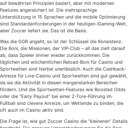
auf bewährten Prinzipien basiert, aber mit modernen
Features angereichert ist. Die mehrsprachige
Unterstützung in 15 Sprachen und die mobile Optimierung
sind Standardanforderungen in der heutigen iGaming-Welt,
aber Zoccer liefert sie. Das ist die Basis.
Was die GGR angeht, so ist der Schlüssel die Konsistenz.
Die Boni, die Missionen, der VIP-Club – all das zielt darauf
ab, dass Spieler immer wieder zurückkommen. Die
täglichen und wöchentlichen Reload-Boni für Casino und
Sportwetten sind hierbei unerlässlich. Auch die Cashback-
Anreize für Live-Casino und Sportwetten sind gut gewählt,
da sie die Aktivität in diesen margenstarken Bereichen
fördern. Und die Sportwetten-Features wie Boosted Odds
oder die “Early Payout” bei einer 2-Tore-Führung im
Fußball sind clevere Anreize, um Wettende zu binden, die
oft auch im Casino aktiv sind.
Die Frage ist, wie gut Zoccer Casino die “kleineren” Details
handhabt. Die genauen Umsatzbedingungen für die Boni,