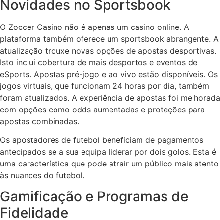
Novidades no Sportsbook
O Zoccer Casino não é apenas um casino online. A
plataforma também oferece um sportsbook abrangente. A
atualização trouxe novas opções de apostas desportivas.
Isto inclui cobertura de mais desportos e eventos de
eSports. Apostas pré-jogo e ao vivo estão disponíveis. Os
jogos virtuais, que funcionam 24 horas por dia, também
foram atualizados. A experiência de apostas foi melhorada
com opções como odds aumentadas e proteções para
apostas combinadas.
Os apostadores de futebol beneficiam de pagamentos
antecipados se a sua equipa liderar por dois golos. Esta é
uma característica que pode atrair um público mais atento
às nuances do futebol.
Gamificação e Programas de
Fidelidade