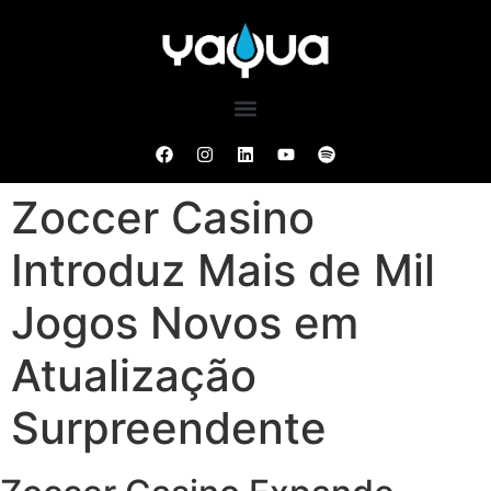
Zoccer Casino
Introduz Mais de Mil
Jogos Novos em
Atualização
Surpreendente